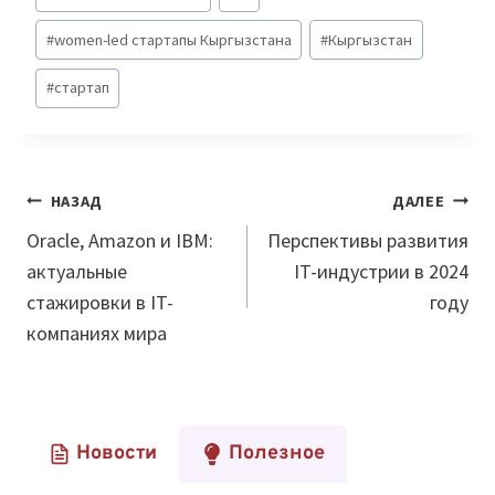
записи:
#
women-led стартапы Кыргызстана
#
Кыргызстан
#
стартап
Навигация
НАЗАД
ДАЛЕЕ
по
Oracle, Amazon и IBM:
Перспективы развития
актуальные
IT-индустрии в 2024
записям
стажировки в IT-
году
компаниях мира
Новости
Полезное