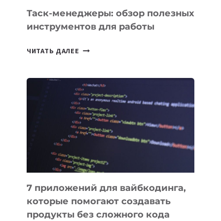
СЕГОДНЯ
Таск-менеджеры: обзор полезных
инструментов для работы
ТАСК-
ЧИТАТЬ ДАЛЕЕ
МЕНЕДЖЕРЫ:
ОБЗОР
ПОЛЕЗНЫХ
ИНСТРУМЕНТОВ
ДЛЯ
РАБОТЫ
7 приложений для вайбкодинга,
которые помогают создавать
продукты без сложного кода