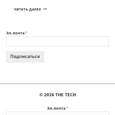
7
ЧИТАТЬ ДАЛЕЕ
ПРИЛОЖЕНИЙ
ДЛЯ
ВАЙБКОДИНГА,
Эл. почта
*
КОТОРЫЕ
ПОМОГАЮТ
СОЗДАВАТЬ
ПРОДУКТЫ
Подписаться
БЕЗ
СЛОЖНОГО
КОДА
© 2026 THE TECH
Эл. почта
*