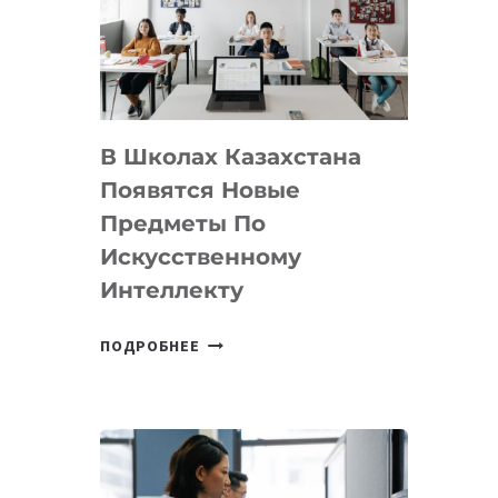
BY
MOST
—
МЕЖДУНАРОДНУЮ
ПРОГРАММУ
В Школах Казахстана
ДЛЯ
ТЕХНОЛОГИЧЕСКИХ
Появятся Новые
СТАРТАПОВ
Предметы По
Искусственному
Интеллекту
В
ПОДРОБНЕЕ
ШКОЛАХ
КАЗАХСТАНА
ПОЯВЯТСЯ
НОВЫЕ
ПРЕДМЕТЫ