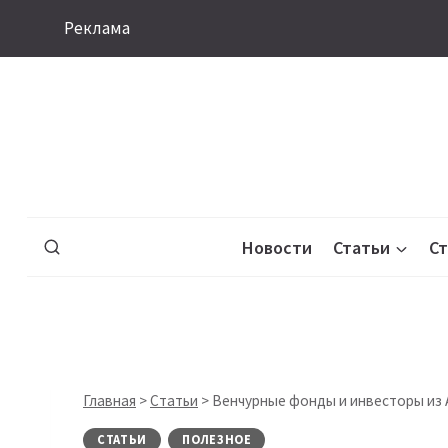
Перейти
Реклама
к
содержимому
Новости
Статьи
С
Главная
>
Статьи
>
Венчурные фонды и инвесторы из 
СТАТЬИ
ПОЛЕЗНОЕ