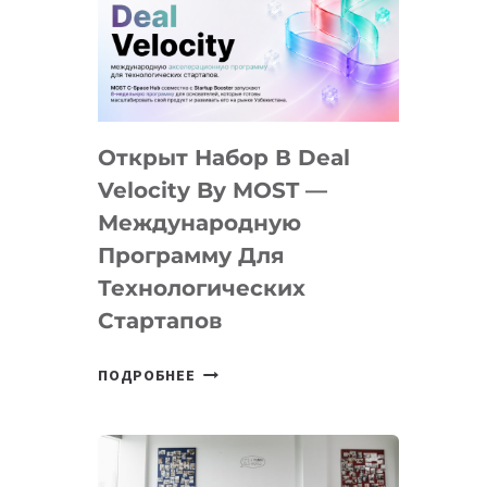
AI
YOUTH
CAMP
ДАЛ
30
Открыт Набор В Deal
ПОДРОСТКАМ
БИЛЕТ
Velocity By MOST —
В
Международную
IT-
Программу Для
ПРЕДПРИНИМАТЕЛЬСТВО
Технологических
Стартапов
ОТКРЫТ
ПОДРОБНЕЕ
НАБОР
В
DEAL
VELOCITY