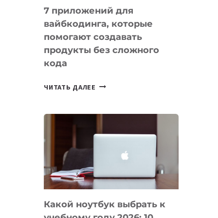
7 приложений для
вайбкодинга, которые
помогают создавать
продукты без сложного
кода
7
ЧИТАТЬ ДАЛЕЕ
ПРИЛОЖЕНИЙ
ДЛЯ
ВАЙБКОДИНГА,
КОТОРЫЕ
ПОМОГАЮТ
СОЗДАВАТЬ
ПРОДУКТЫ
БЕЗ
СЛОЖНОГО
Какой ноутбук выбрать к
КОДА
учебному году 2026: 10