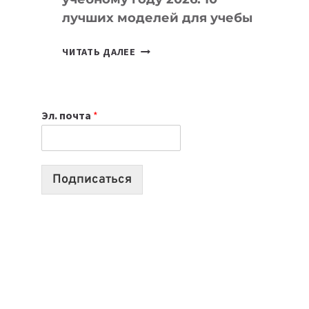
лучших моделей для учебы
КАКОЙ
ЧИТАТЬ ДАЛЕЕ
НОУТБУК
ВЫБРАТЬ
К
Эл. почта
*
УЧЕБНОМУ
ГОДУ
2026:
10
Подписаться
ЛУЧШИХ
МОДЕЛЕЙ
ДЛЯ
УЧЕБЫ