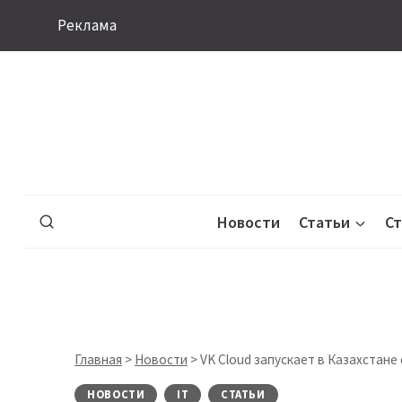
Перейти
Реклама
к
содержимому
Новости
Статьи
С
Главная
>
Новости
>
VK Cloud запускает в Казахстане
НОВОСТИ
IT
СТАТЬИ