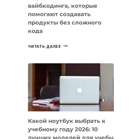
вайбкодинга, которые
помогают создавать
продукты без сложного
кода
7
ЧИТАТЬ ДАЛЕЕ
ПРИЛОЖЕНИЙ
ДЛЯ
ВАЙБКОДИНГА,
КОТОРЫЕ
ПОМОГАЮТ
СОЗДАВАТЬ
ПРОДУКТЫ
БЕЗ
СЛОЖНОГО
Какой ноутбук выбрать к
КОДА
учебному году 2026: 10
лучших моделей для учебы