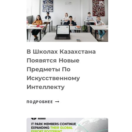
DEAL
VELOCITY
BY
MOST
—
МЕЖДУНАРОДНУЮ
ПРОГРАММУ
В Школах Казахстана
ДЛЯ
ТЕХНОЛОГИЧЕСКИХ
Появятся Новые
СТАРТАПОВ
Предметы По
Искусственному
Интеллекту
В
ПОДРОБНЕЕ
ШКОЛАХ
КАЗАХСТАНА
ПОЯВЯТСЯ
НОВЫЕ