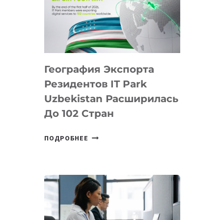
ПРЕДМЕТЫ
ПО
ИСКУССТВЕННОМУ
ИНТЕЛЛЕКТУ
География Экспорта
Резидентов IT Park
Uzbekistan Расширилась
До 102 Стран
ГЕОГРАФИЯ
ПОДРОБНЕЕ
ЭКСПОРТА
РЕЗИДЕНТОВ
IT
PARK
UZBEKISTAN
РАСШИРИЛАСЬ