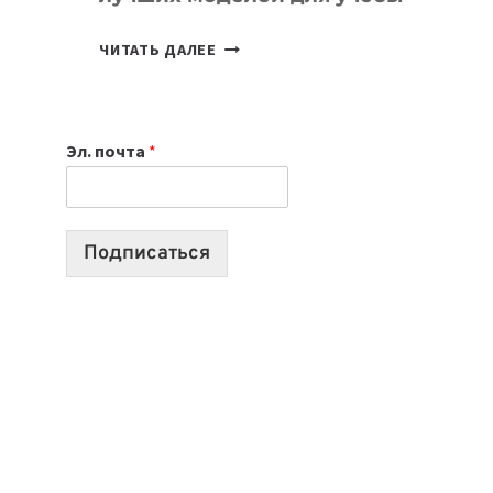
КАКОЙ
ЧИТАТЬ ДАЛЕЕ
НОУТБУК
ВЫБРАТЬ
К
Эл. почта
*
УЧЕБНОМУ
ГОДУ
2026:
10
Подписаться
ЛУЧШИХ
МОДЕЛЕЙ
ДЛЯ
УЧЕБЫ