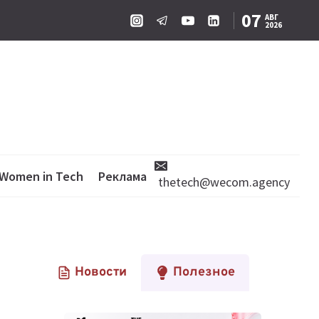
07
АВГ
2026
Women in Tech
Реклама
thetech@wecom.agency
Новости
Полезное