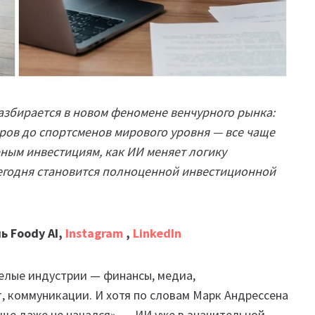
разбирается в новом феномене венчурного рынка:
ров до спортсменов мирового уровня — все чаще
рным инвестициям, как ИИ меняет логику
сегодня становится полноценной инвестиционной
ь Foody AI,
Instagram
,
LinkedIn
елые индустрии — финансы, медиа,
т, коммуникации. И хотя по словам Марк Андрессена
ще даже не начался», — ИИ уже в значительной