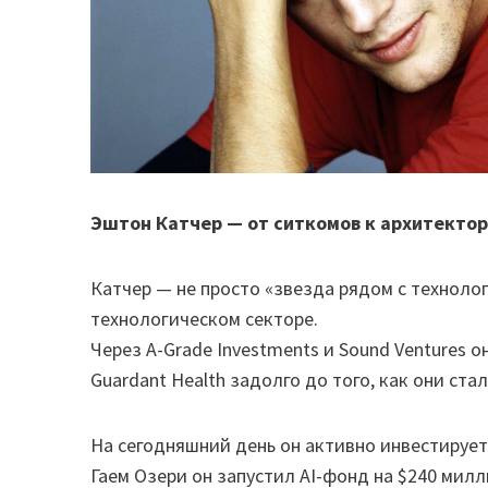
Эштон Катчер — от ситкомов к архитекто
Катчер — не просто «звезда рядом с техноло
технологическом секторе.
Через A-Grade Investments и Sound Ventures он 
Guardant Health задолго до того, как они ст
На сегодняшний день он активно инвестирует 
Гаем Озери он запустил AI-фонд на $240 мил