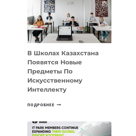
DEAL
VELOCITY
BY
MOST
—
МЕЖДУНАРОДНУЮ
ПРОГРАММУ
В Школах Казахстана
ДЛЯ
ТЕХНОЛОГИЧЕСКИХ
Появятся Новые
СТАРТАПОВ
Предметы По
Искусственному
Интеллекту
В
ПОДРОБНЕЕ
ШКОЛАХ
КАЗАХСТАНА
ПОЯВЯТСЯ
НОВЫЕ