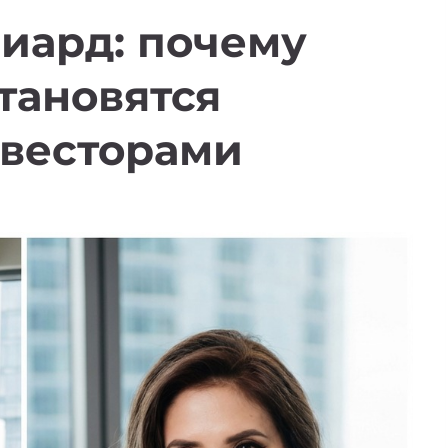
иард: почему
тановятся
весторами