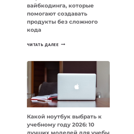
вайбкодинга, которые
помогают создавать
продукты без сложного
кода
7
ЧИТАТЬ ДАЛЕЕ
ПРИЛОЖЕНИЙ
ДЛЯ
ВАЙБКОДИНГА,
КОТОРЫЕ
ПОМОГАЮТ
СОЗДАВАТЬ
ПРОДУКТЫ
БЕЗ
СЛОЖНОГО
Какой ноутбук выбрать к
КОДА
учебному году 2026: 10
лучших моделей для учебы