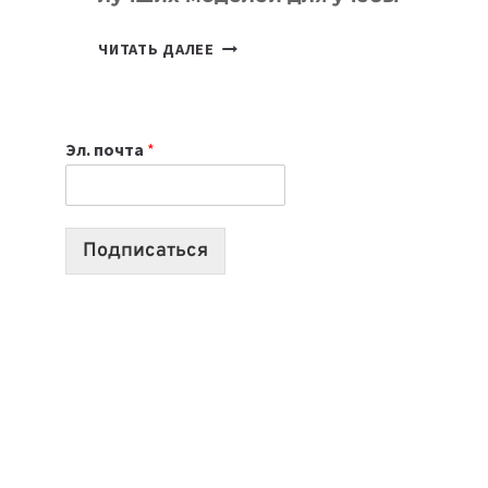
КАКОЙ
ЧИТАТЬ ДАЛЕЕ
НОУТБУК
ВЫБРАТЬ
К
Эл. почта
*
УЧЕБНОМУ
ГОДУ
2026:
10
Подписаться
ЛУЧШИХ
МОДЕЛЕЙ
ДЛЯ
УЧЕБЫ