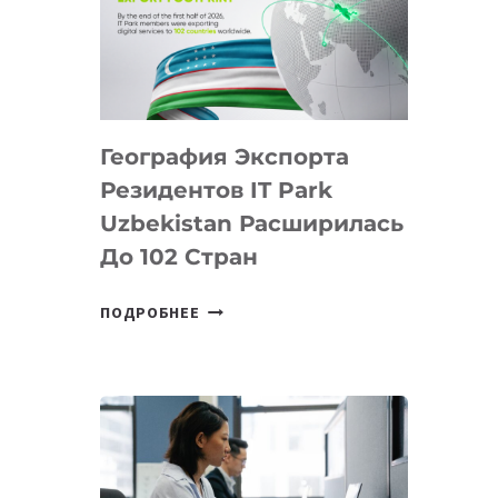
ПРЕДМЕТЫ
ПО
ИСКУССТВЕННОМУ
ИНТЕЛЛЕКТУ
География Экспорта
Резидентов IT Park
Uzbekistan Расширилась
До 102 Стран
ГЕОГРАФИЯ
ПОДРОБНЕЕ
ЭКСПОРТА
РЕЗИДЕНТОВ
IT
PARK
UZBEKISTAN
РАСШИРИЛАСЬ