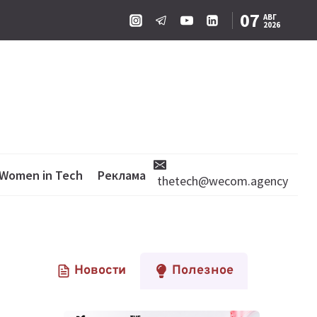
07
АВГ
2026
Women in Tech
Реклама
thetech@wecom.agency
Новости
Полезное