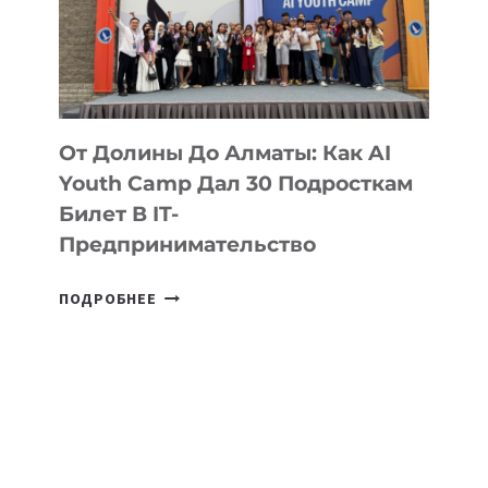
От Долины До Алматы: Как AI
Youth Camp Дал 30 Подросткам
Билет В IT-
Предпринимательство
ОТ
ПОДРОБНЕЕ
ДОЛИНЫ
ДО
АЛМАТЫ:
КАК
AI
YOUTH
CAMP