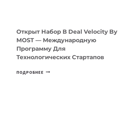
ДАЛ
30
ПОДРОСТКАМ
БИЛЕТ
Открыт Набор В Deal Velocity By
В
MOST — Международную
IT-
Программу Для
ПРЕДПРИНИМАТЕЛЬСТВО
Технологических Стартапов
ОТКРЫТ
ПОДРОБНЕЕ
НАБОР
В
DEAL
VELOCITY
BY
MOST
—
МЕЖДУНАРОДНУЮ