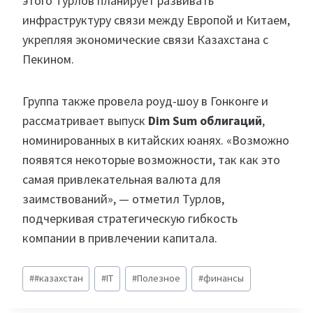
этого Турлов планирует развивать
инфраструктуру связи между Европой и Китаем,
укрепляя экономические связи Казахстана с
Пекином.
Группа также провела роуд-шоу в Гонконге и
рассматривает выпуск
Dim Sum облигаций
,
номинированных в китайских юанях. «Возможно
появятся некоторые возможности, так как это
самая привлекательная валюта для
заимствований», — отметил Турлов,
подчеркивая стратегическую гибкость
компании в привлечении капитала.
Метки
#
#казахстан
#
IT
#
Полезное
#
финансы
записи: