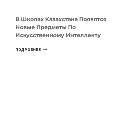
ПРОГРАММУ
ДЛЯ
ТЕХНОЛОГИЧЕСКИХ
В Школах Казахстана Появятся
СТАРТАПОВ
Новые Предметы По
Искусственному Интеллекту
В
ПОДРОБНЕЕ
ШКОЛАХ
КАЗАХСТАНА
ПОЯВЯТСЯ
НОВЫЕ
ПРЕДМЕТЫ
ПО
ИСКУССТВЕННОМУ
ИНТЕЛЛЕКТУ