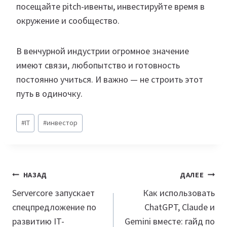
посещайте pitch-ивенты, инвестируйте время в
окружение и сообщество.
В венчурной индустрии огромное значение
имеют связи, любопытство и готовность
постоянно учиться. И важно — не строить этот
путь в одиночку.
Метки
#
IT
#
инвестор
записи:
Навигация
НАЗАД
ДАЛЕЕ
по
Servercore запускает
Как использовать
спецпредложение по
ChatGPT, Claude и
записям
развитию IT-
Gemini вместе: гайд по