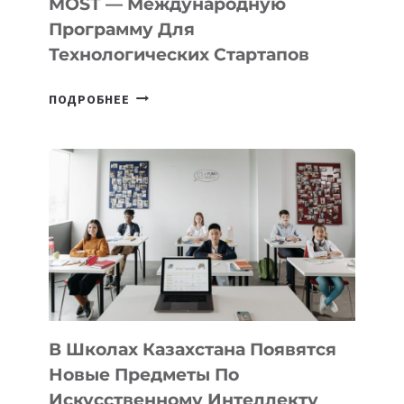
MOST — Международную
IT-
Программу Для
ПРЕДПРИНИМАТЕЛЬСТВО
Технологических Стартапов
ОТКРЫТ
ПОДРОБНЕЕ
НАБОР
В
DEAL
VELOCITY
BY
MOST
—
МЕЖДУНАРОДНУЮ
ПРОГРАММУ
ДЛЯ
ТЕХНОЛОГИЧЕСКИХ
В Школах Казахстана Появятся
СТАРТАПОВ
Новые Предметы По
Искусственному Интеллекту