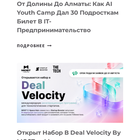
От Долины До Алматы: Как AI
Youth Camp Дал 30 Подросткам
Билет В IT-
Предпринимательство
ОТ
ПОДРОБНЕЕ
ДОЛИНЫ
ДО
АЛМАТЫ:
КАК
AI
YOUTH
CAMP
ДАЛ
30
ПОДРОСТКАМ
БИЛЕТ
Открыт Набор В Deal Velocity By
В