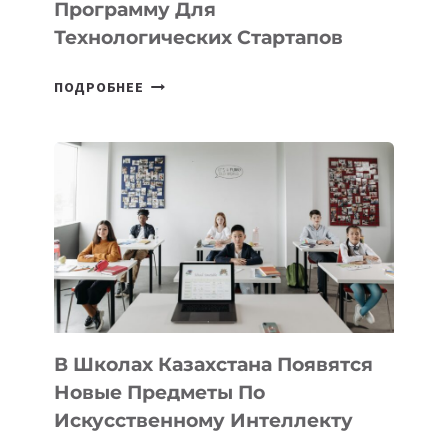
Программу Для
ПРЕДПРИНИМАТЕЛЬСТВО
Технологических Стартапов
ОТКРЫТ
ПОДРОБНЕЕ
НАБОР
В
DEAL
VELOCITY
BY
MOST
—
МЕЖДУНАРОДНУЮ
ПРОГРАММУ
ДЛЯ
ТЕХНОЛОГИЧЕСКИХ
В Школах Казахстана Появятся
СТАРТАПОВ
Новые Предметы По
Искусственному Интеллекту