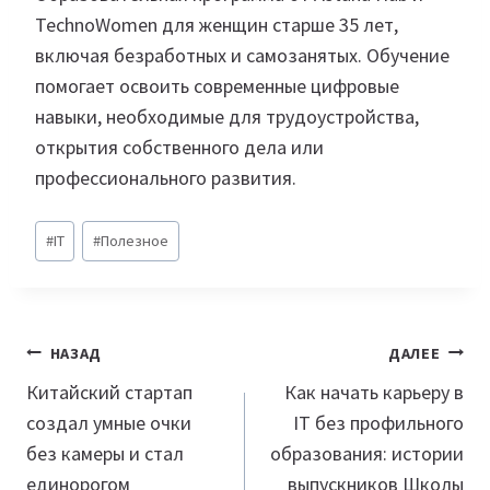
TechnoWomen для женщин старше 35 лет,
включая безработных и самозанятых. Обучение
помогает освоить современные цифровые
навыки, необходимые для трудоустройства,
открытия собственного дела или
профессионального развития.
Метки
#
IT
#
Полезное
записи:
Навигация
НАЗАД
ДАЛЕЕ
по
Китайский стартап
Как начать карьеру в
создал умные очки
IT без профильного
записям
без камеры и стал
образования: истории
единорогом
выпускников Школы