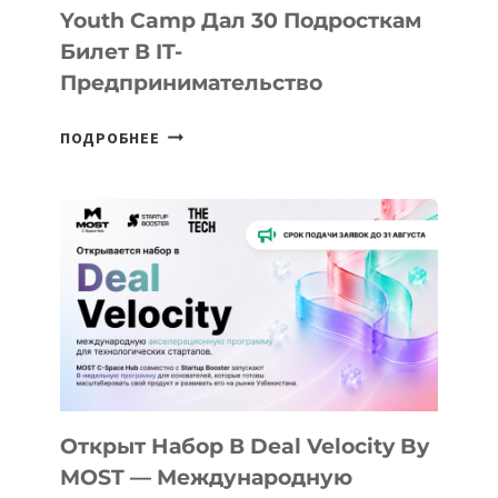
Youth Camp Дал 30 Подросткам
Билет В IT-
Предпринимательство
ОТ
ПОДРОБНЕЕ
ДОЛИНЫ
ДО
АЛМАТЫ:
КАК
AI
YOUTH
CAMP
ДАЛ
30
ПОДРОСТКАМ
БИЛЕТ
Открыт Набор В Deal Velocity By
В
MOST — Международную
IT-