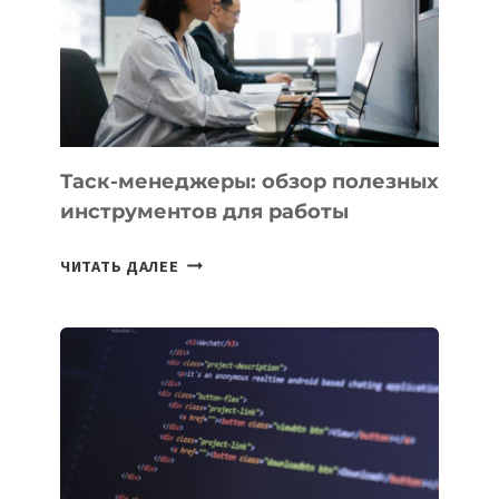
3
ЗАДАЧИ
ЕМУ
МОЖНО
ПОРУЧИТЬ
УЖЕ
СЕГОДНЯ
Таск-менеджеры: обзор полезных
инструментов для работы
ТАСК-
ЧИТАТЬ ДАЛЕЕ
МЕНЕДЖЕРЫ:
ОБЗОР
ПОЛЕЗНЫХ
ИНСТРУМЕНТОВ
ДЛЯ
РАБОТЫ