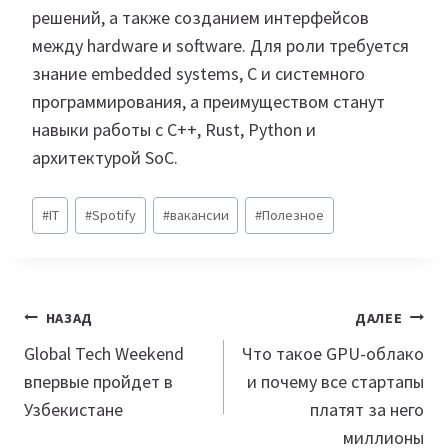
решений, а также созданием интерфейсов
между hardware и software. Для роли требуется
знание embedded systems, C и системного
программирования, а преимуществом станут
навыки работы с C++, Rust, Python и
архитектурой SoC.
Метки
#
IT
#
Spotify
#
вакансии
#
Полезное
записи:
Навигация
НАЗАД
ДАЛЕЕ
по
Global Tech Weekend
Что такое GPU-облако
впервые пройдет в
и почему все стартапы
записям
Узбекистане
платят за него
миллионы