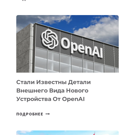
УЗБЕКИСТАНЕ
ОПРЕДЕЛЕНЫ
ПРИОРИТЕТНЫЕ
ЗАДАЧИ
ПО
РАЗВИТИЮ
ЭКОСИСТЕМЫ
ИСКУССТВЕННОГО
ИНТЕЛЛЕКТА
Стали Известны Детали
Внешнего Вида Нового
Устройства От OpenAI
СТАЛИ
ПОДРОБНЕЕ
ИЗВЕСТНЫ
ДЕТАЛИ
ВНЕШНЕГО