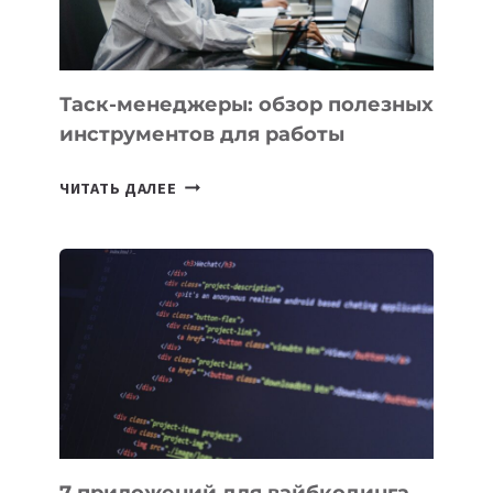
МОЖНО
ПОРУЧИТЬ
УЖЕ
СЕГОДНЯ
Таск-менеджеры: обзор полезных
инструментов для работы
ТАСК-
ЧИТАТЬ ДАЛЕЕ
МЕНЕДЖЕРЫ:
ОБЗОР
ПОЛЕЗНЫХ
ИНСТРУМЕНТОВ
ДЛЯ
РАБОТЫ