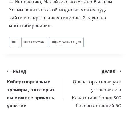
— Индонезию, Малайзию, возможно Вьетнам.
Хотим понять с какой моделью можем туда
зайти и открыть инвестиционный раунд на
масштабирование.
Метки
#
IT
#
казахстан
#
цифровизация
записи:
Навигация
НАЗАД
ДАЛЕЕ
по
Киберспортивные
Операторы связи уже
турниры, в которых
установили в
записям
вы можете принять
Казахстане более 800
участие
базовых станций 5G