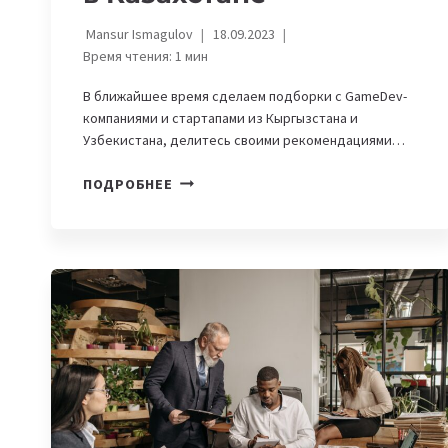
Mansur Ismagulov
18.09.2023
Время чтения:
1
мин
В ближайшее время сделаем подборки с GameDev-
компаниями и стартапами из Кыргызстана и
Узбекистана, делитесь своими рекомендациями…
AXLEBOLT
ПОДРОБНЕЕ
И
IDOSGAMES:
СТАРТАПЫ
И
КОМПАНИИ,
КОТОРЫЕ
СОЗДАЮТ
ИГРЫ
В
КАЗАХСТАНЕ