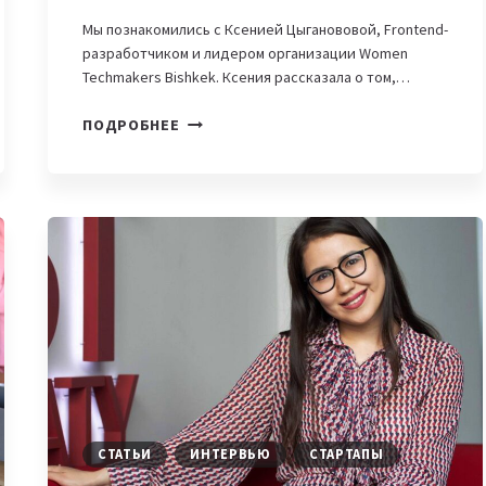
Мы познакомились с Ксенией Цыганововой, Frontend-
разработчиком и лидером организации Women
Techmakers Bishkek. Ксения рассказала о том,…
FRONTEND-
ПОДРОБНЕЕ
РАЗРАБОТЧИК
ОБ
IT-
ОБРАЗОВАНИИ
В
КЫРГЫЗСТАНЕ
И
НАВЫКАХ,
КОТОРЫЕ
НЕОБХОДИМЫ
IT-
СПЕЦИАЛИСТАМ
СТАТЬИ
ИНТЕРВЬЮ
СТАРТАПЫ