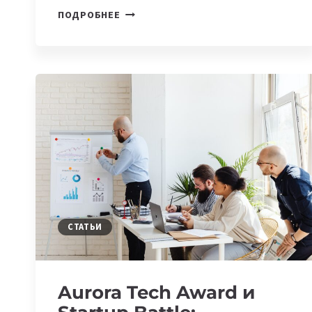
FOUNDERS
ПОДРОБНЕЕ
MEETING
И
VENTURE
INVESTORS
SUMMIT
2023:
МЕРОПРИЯТИЯ
ДЛЯ
IT-
СПЕЦИАЛИСТОВ
ИЗ
ЦЕНТРАЛЬНОЙ
АЗИИ
СТАТЬИ
Aurora Tech Award и