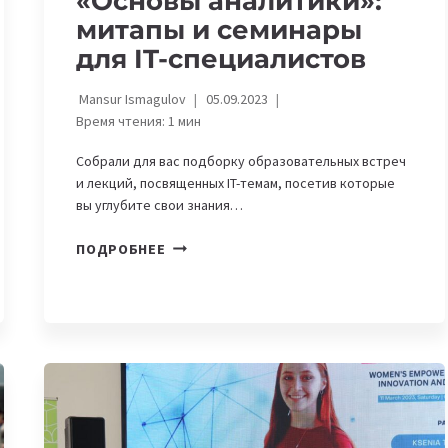
«Основы аналитики»:
митапы и семинары
для IT-специалистов
Mansur Ismagulov
05.09.2023
Время чтения:
1
мин
Собрали для вас подборку образовательных встреч
и лекций, посвященных IT-темам, посетив которые
вы углубите свои знания…
DEVOPS
ПОДРОБНЕЕ
NIGHT
И
«ОСНОВЫ
АНАЛИТИКИ»:
МИТАПЫ
И
СЕМИНАРЫ
ДЛЯ