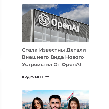
ОПРЕДЕЛЕНЫ
ПРИОРИТЕТНЫЕ
ЗАДАЧИ
ПО
РАЗВИТИЮ
ЭКОСИСТЕМЫ
ИСКУССТВЕННОГО
ИНТЕЛЛЕКТА
Стали Известны Детали
Внешнего Вида Нового
Устройства От OpenAI
СТАЛИ
ПОДРОБНЕЕ
ИЗВЕСТНЫ
ДЕТАЛИ
ВНЕШНЕГО
ВИДА
НОВОГО