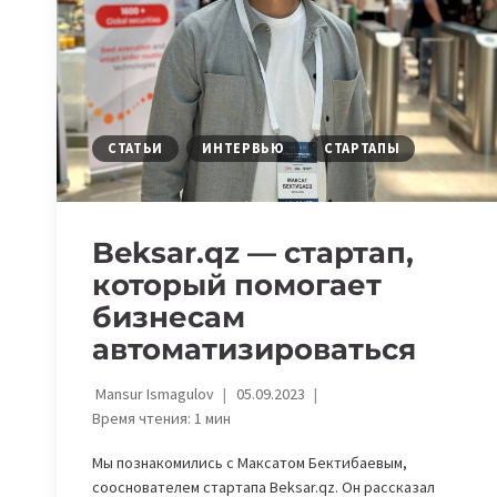
ПРОГРАММЫ
ДЛЯ
СТАРТАПОВ
И
IT-
СПЕЦИАЛИСТОВ
СТАТЬИ
ИНТЕРВЬЮ
СТАРТАПЫ
Beksar.qz
— стартап,
который помогает
бизнесам
автоматизироваться
Mansur Ismagulov
05.09.2023
Время чтения:
1
мин
Мы познакомились с Максатом Бектибаевым,
сооснователем стартапа Beksar.qz. Он рассказал