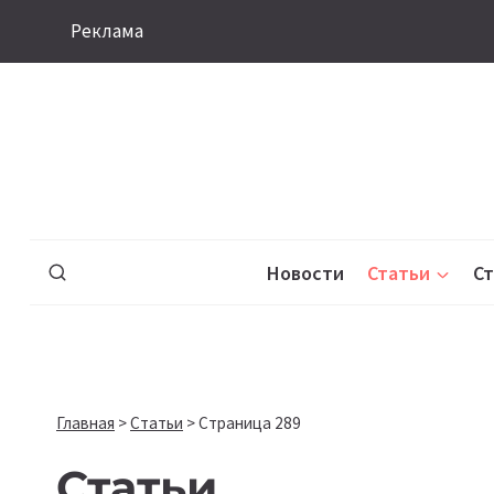
Перейти
Реклама
к
содержимому
Новости
Статьи
С
Главная
>
Статьи
>
Страница 289
Статьи