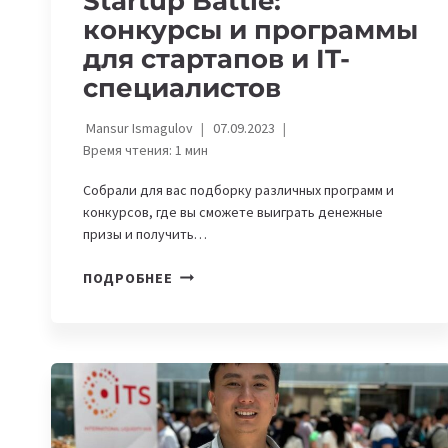
Startup Battle:
конкурсы и программы
для стартапов и IT-
специалистов
Mansur Ismagulov
07.09.2023
Время чтения:
1
мин
Собрали для вас подборку различных программ и
конкурсов, где вы сможете выиграть денежные
призы и получить…
AURORA
ПОДРОБНЕЕ
TECH
AWARD
И
STARTUP
BATTLE:
КОНКУРСЫ
И