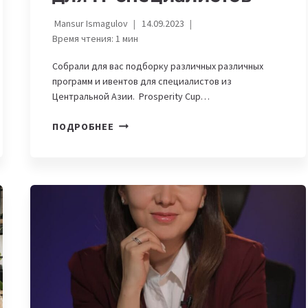
Mansur Ismagulov
14.09.2023
Время чтения:
1
мин
Собрали для вас подборку различных различных
программ и ивентов для специалистов из
Центральной Азии. Prosperity Cup…
GROWTHHACK
ПОДРОБНЕЕ
ACCELERATOR
И
PLUS
AWARD:
КОНКУРСЫ
И
ПРОГРАММЫ
ДЛЯ
IT-
СПЕЦИАЛИСТОВ