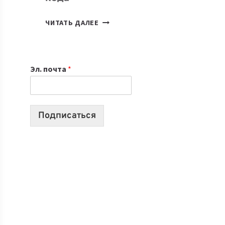
7
ЧИТАТЬ ДАЛЕЕ
ПРИЛОЖЕНИЙ
ДЛЯ
ВАЙБКОДИНГА,
Эл. почта
*
КОТОРЫЕ
ПОМОГАЮТ
СОЗДАВАТЬ
ПРОДУКТЫ
Подписаться
БЕЗ
СЛОЖНОГО
КОДА