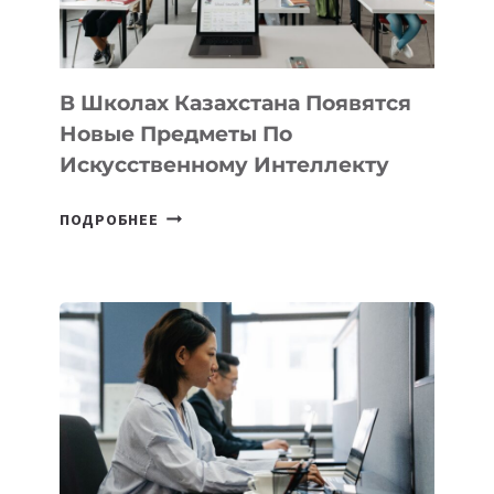
МЕЖДУНАРОДНУЮ
ПРОГРАММУ
ДЛЯ
ТЕХНОЛОГИЧЕСКИХ
В Школах Казахстана Появятся
СТАРТАПОВ
Новые Предметы По
Искусственному Интеллекту
В
ПОДРОБНЕЕ
ШКОЛАХ
КАЗАХСТАНА
ПОЯВЯТСЯ
НОВЫЕ
ПРЕДМЕТЫ
ПО
ИСКУССТВЕННОМУ
ИНТЕЛЛЕКТУ