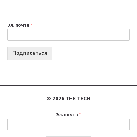
НОУТБУК
ВЫБРАТЬ
К
Эл. почта
*
УЧЕБНОМУ
ГОДУ
2026:
10
Подписаться
ЛУЧШИХ
МОДЕЛЕЙ
ДЛЯ
УЧЕБЫ
© 2026 THE TECH
Эл. почта
*