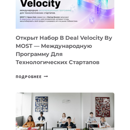
CAMP
ДАЛ
30
ПОДРОСТКАМ
БИЛЕТ
Открыт Набор В Deal Velocity By
В
MOST — Международную
IT-
Программу Для
ПРЕДПРИНИМАТЕЛЬСТВО
Технологических Стартапов
ОТКРЫТ
ПОДРОБНЕЕ
НАБОР
В
DEAL
VELOCITY
BY
MOST
—