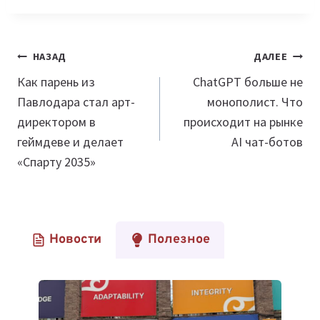
Навигация
НАЗАД
ДАЛЕЕ
по
Как парень из
ChatGPT больше не
Павлодара стал арт-
монополист. Что
записям
директором в
происходит на рынке
геймдеве и делает
AI чат-ботов
«Спарту 2035»
Новости
Полезное