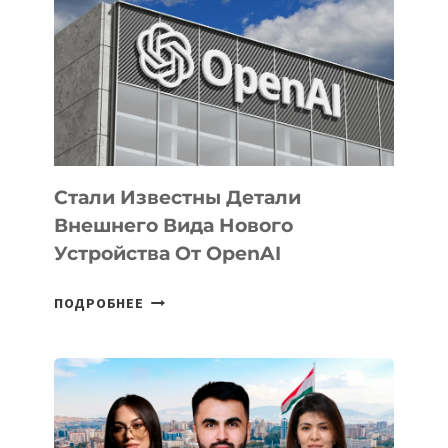
ЗАДАЧИ
ПО
РАЗВИТИЮ
ЭКОСИСТЕМЫ
ИСКУССТВЕННОГО
ИНТЕЛЛЕКТА
Стали Известны Детали
Внешнего Вида Нового
Устройства От OpenAI
СТАЛИ
ПОДРОБНЕЕ
ИЗВЕСТНЫ
ДЕТАЛИ
ВНЕШНЕГО
ВИДА
НОВОГО
УСТРОЙСТВА