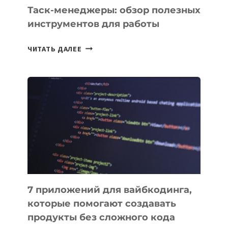
СЕГОДНЯ
Таск-менеджеры: обзор полезных
инструментов для работы
ТАСК-
ЧИТАТЬ ДАЛЕЕ
МЕНЕДЖЕРЫ:
ОБЗОР
ПОЛЕЗНЫХ
ИНСТРУМЕНТОВ
ДЛЯ
РАБОТЫ
7 приложений для вайбкодинга,
которые помогают создавать
продукты без сложного кода