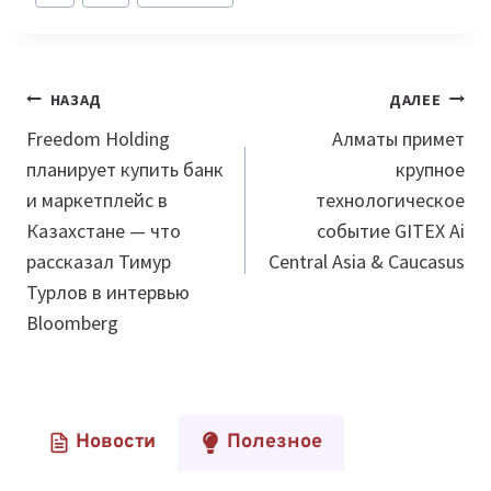
записи:
Навигация
НАЗАД
ДАЛЕЕ
по
Freedom Holding
Алматы примет
планирует купить банк
крупное
записям
и маркетплейс в
технологическое
Казахстане — что
событие GITEX Ai
рассказал Тимур
Central Asia & Caucasus
Турлов в интервью
Bloomberg
Новости
Полезное