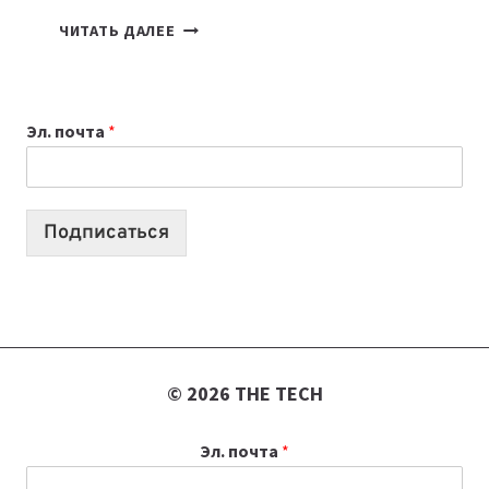
7
ЧИТАТЬ ДАЛЕЕ
ПРИЛОЖЕНИЙ
ДЛЯ
ВАЙБКОДИНГА,
Эл. почта
*
КОТОРЫЕ
ПОМОГАЮТ
СОЗДАВАТЬ
ПРОДУКТЫ
Подписаться
БЕЗ
СЛОЖНОГО
КОДА
© 2026 THE TECH
Эл. почта
*