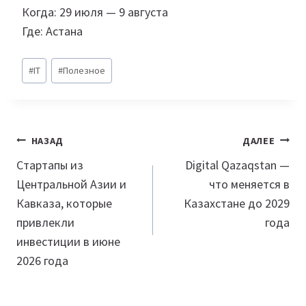
Когда: 29 июля — 9 августа
Где: Астана
Метки
#
IT
#
Полезное
записи:
Навигация
НАЗАД
ДАЛЕЕ
по
Стартапы из
Digital Qazaqstan —
Центральной Азии и
что меняется в
записям
Кавказа, которые
Казахстане до 2029
привлекли
года
инвестиции в июне
2026 года