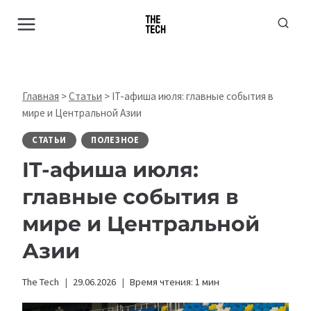
Перейти
к
содержимому
Главная
>
Статьи
>
IT-афиша июля: главные события в
мире и Центральной Азии
СТАТЬИ
ПОЛЕЗНОЕ
IT-афиша июля:
главные события в
мире и Центральной
Азии
The Tech
29.06.2026
Время чтения:
1
мин