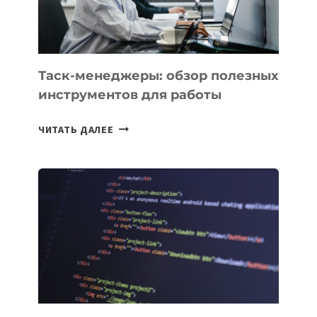
МОЖНО
ПОРУЧИТЬ
УЖЕ
СЕГОДНЯ
Таск-менеджеры: обзор полезных
инструментов для работы
ТАСК-
ЧИТАТЬ ДАЛЕЕ
МЕНЕДЖЕРЫ:
ОБЗОР
ПОЛЕЗНЫХ
ИНСТРУМЕНТОВ
ДЛЯ
РАБОТЫ