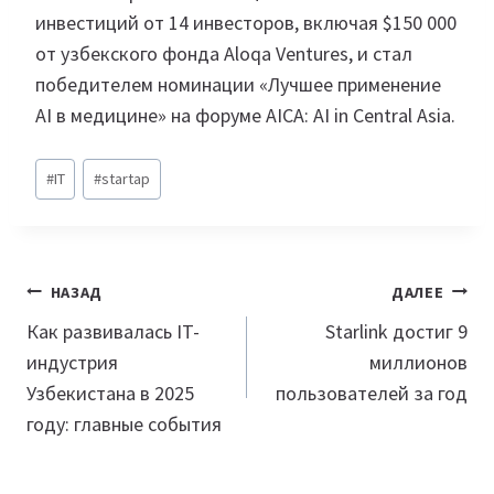
инвестиций от 14 инвесторов, включая $150 000
от узбекского фонда Aloqa Ventures, и стал
победителем номинации «Лучшее применение
AI в медицине» на форуме AICA: AI in Central Asia.
Метки
#
IT
#
startap
записи:
Навигация
НАЗАД
ДАЛЕЕ
по
Как развивалась IT-
Starlink достиг 9
индустрия
миллионов
записям
Узбекистана в 2025
пользователей за год
году: главные события