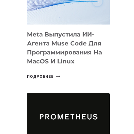
НА
SIGGRAPH
2026
Meta Выпустила ИИ-
Агента Muse Code Для
Программирования На
MacOS И Linux
META
ПОДРОБНЕЕ
ВЫПУСТИЛА
ИИ-
АГЕНТА
MUSE
CODE
ДЛЯ
ПРОГРАММИРОВАНИЯ