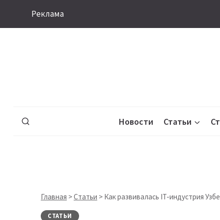
Перейти
Реклама
к
содержимому
Новости
Статьи
С
Главная
>
Статьи
>
Как развивалась IT-индустрия Узбе
СТАТЬИ