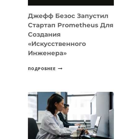
НА
MACOS
Джефф Безос Запустил
И
LINUX
Стартап Prometheus Для
Создания
«искусственного
Инженера»
ДЖЕФФ
ПОДРОБНЕЕ
БЕЗОС
ЗАПУСТИЛ
СТАРТАП
PROMETHEUS
ДЛЯ
СОЗДАНИЯ
«ИСКУССТВЕННОГО
ИНЖЕНЕРА»