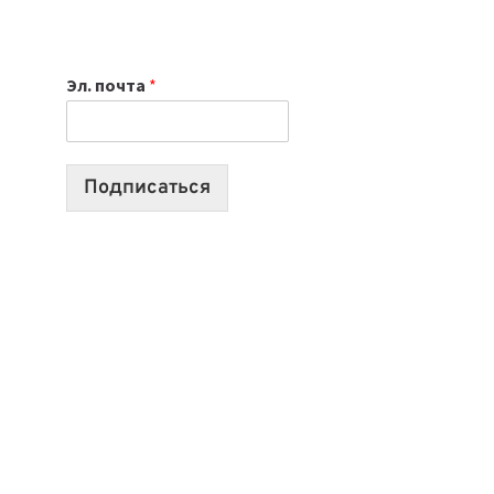
НОУТБУК
ВЫБРАТЬ
К
Эл. почта
*
УЧЕБНОМУ
ГОДУ
2026:
10
Подписаться
ЛУЧШИХ
МОДЕЛЕЙ
ДЛЯ
УЧЕБЫ