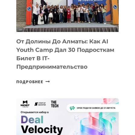
От Долины До Алматы: Как AI
Youth Camp Дал 30 Подросткам
Билет В IT-
Предпринимательство
ОТ
ПОДРОБНЕЕ
ДОЛИНЫ
ДО
АЛМАТЫ:
КАК
AI
YOUTH
CAMP