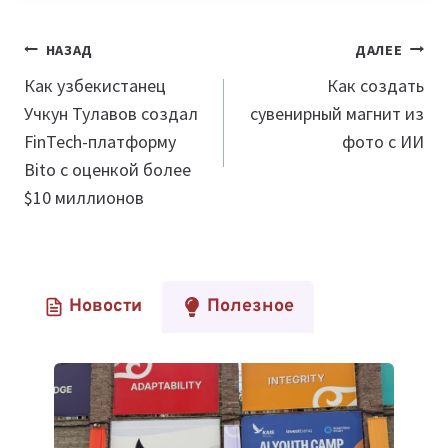
Навигация
НАЗАД
ДАЛЕЕ
по
Как узбекистанец
Как создать
Учкун Тулавов создал
сувенирный магнит из
записям
FinTech-платформу
фото с ИИ
Bito с оценкой более
$10 миллионов
Новости
Полезное