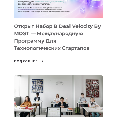
ДАЛ
30
ПОДРОСТКАМ
БИЛЕТ
Открыт Набор В Deal Velocity By
В
MOST — Международную
IT-
Программу Для
ПРЕДПРИНИМАТЕЛЬСТВО
Технологических Стартапов
ОТКРЫТ
ПОДРОБНЕЕ
НАБОР
В
DEAL
VELOCITY
BY
MOST
—
МЕЖДУНАРОДНУЮ