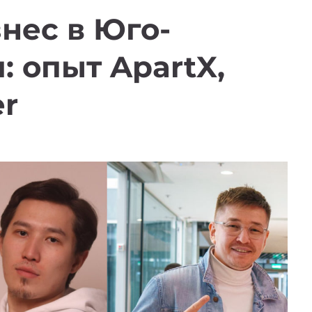
знес в Юго-
: опыт ApartX,
er