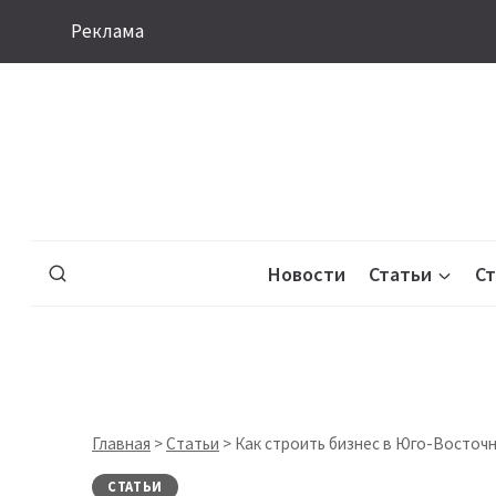
Перейти
Реклама
к
содержимому
Новости
Статьи
С
Главная
>
Статьи
>
Как строить бизнес в Юго-Восточно
СТАТЬИ