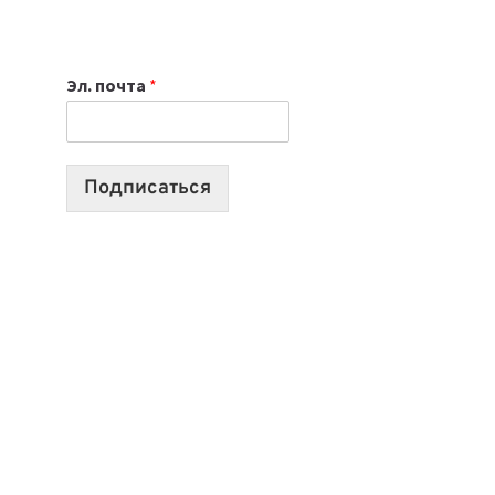
НОУТБУК
ВЫБРАТЬ
К
Эл. почта
*
УЧЕБНОМУ
ГОДУ
2026:
10
Подписаться
ЛУЧШИХ
МОДЕЛЕЙ
ДЛЯ
УЧЕБЫ