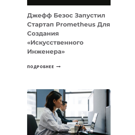
НА
MACOS
Джефф Безос Запустил
И
LINUX
Стартап Prometheus Для
Создания
«искусственного
Инженера»
ДЖЕФФ
ПОДРОБНЕЕ
БЕЗОС
ЗАПУСТИЛ
СТАРТАП
PROMETHEUS
ДЛЯ
СОЗДАНИЯ
«ИСКУССТВЕННОГО
ИНЖЕНЕРА»