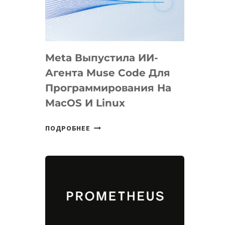
НА
SIGGRAPH
2026
Meta Выпустила ИИ-
Агента Muse Code Для
Программирования На
MacOS И Linux
META
ПОДРОБНЕЕ
ВЫПУСТИЛА
ИИ-
АГЕНТА
MUSE
CODE
ДЛЯ
ПРОГРАММИРОВАНИЯ