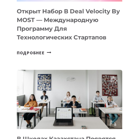
ПОДРОСТКАМ
БИЛЕТ
Открыт Набор В Deal Velocity By
В
MOST — Международную
IT-
Программу Для
ПРЕДПРИНИМАТЕЛЬСТВО
Технологических Стартапов
ОТКРЫТ
ПОДРОБНЕЕ
НАБОР
В
DEAL
VELOCITY
BY
MOST
—
МЕЖДУНАРОДНУЮ
ПРОГРАММУ
ДЛЯ
ТЕХНОЛОГИЧЕСКИХ
В Школах Казахстана Появятся