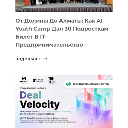
От Долины До Алматы: Как AI
Youth Camp Дал 30 Подросткам
Билет В IT-
Предпринимательство
ОТ
ПОДРОБНЕЕ
ДОЛИНЫ
ДО
АЛМАТЫ:
КАК
AI
YOUTH
CAMP
ДАЛ
30