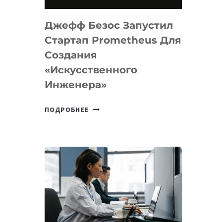
НА
MACOS
Джефф Безос Запустил
И
LINUX
Стартап Prometheus Для
Создания
«искусственного
Инженера»
ДЖЕФФ
ПОДРОБНЕЕ
БЕЗОС
ЗАПУСТИЛ
СТАРТАП
PROMETHEUS
ДЛЯ
СОЗДАНИЯ
«ИСКУССТВЕННОГО
ИНЖЕНЕРА»