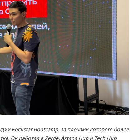
дии Rockstar Bootcamp, за плечами которого более
ке. Он работал в Zerde, Astana Hub и Tech Hub