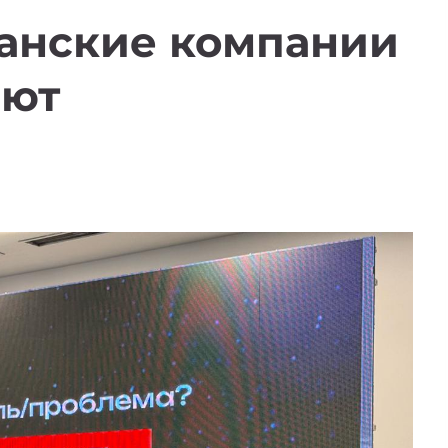
танские компании
яют