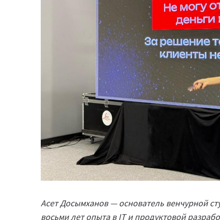
Асет Досымханов — основатель венчурной сту
восьми лет опыта в IT и продуктовой разработ