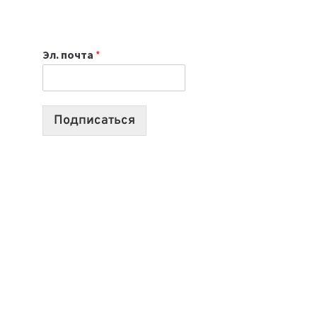
НОУТБУК
ВЫБРАТЬ
К
Эл. почта
*
УЧЕБНОМУ
ГОДУ
2026:
10
Подписаться
ЛУЧШИХ
МОДЕЛЕЙ
ДЛЯ
УЧЕБЫ