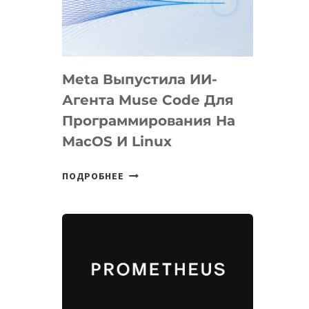
НА
SIGGRAPH
2026
Meta Выпустила ИИ-
Агента Muse Code Для
Программирования На
MacOS И Linux
META
ПОДРОБНЕЕ
ВЫПУСТИЛА
ИИ-
АГЕНТА
MUSE
CODE
ДЛЯ
ПРОГРАММИРОВАНИЯ