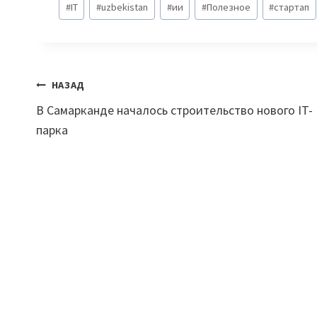
#
IT
#
uzbekistan
#
ии
#
Полезное
#
стартап
записи:
Навигация
НАЗАД
В Самарканде началось строительство нового IT-
по
парка
записям