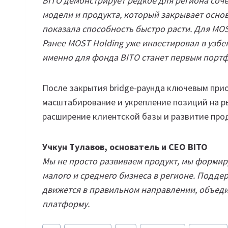
BITO демонстрирует редкое для региона соч
модели и продукта, который закрывает осн
показала способность быстро расти. Для MOS
Ранее MOST Holding уже инвестировал в узбе
именно для фонда BITO станет первым портф
После закрытия bridge-раунда ключевым при
масштабирование и укрепление позиций на ры
расширение клиентской базы и развитие про
Учкун Тулавов, основатель и CEO BITO
Мы не просто развиваем продукт, мы форми
малого и среднего бизнеса в регионе. Подде
движется в правильном направлении, объедин
платформу.
Метки