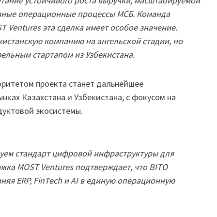
етание устойчивого роста выручки, масштабируемой
овные операционные процессы МСБ. Команда
T Ventures эта сделка имеет особое значение.
кистанскую компанию на ангельской стадии, но
ельным стартапом из Узбекистана.
оритетом проекта станет дальнейшее
нках Казахстана и Узбекистана, с фокусом на
дуктовой экосистемы.
руем стандарт цифровой инфраструктуры для
ржка MOST Ventures подтверждает, что BITO
яя ERP, FinTech и AI в единую операционную