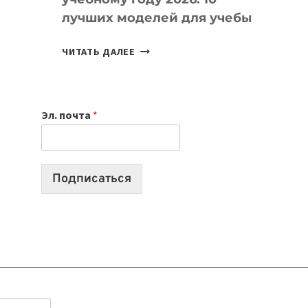
лучших моделей для учебы
КАКОЙ
ЧИТАТЬ ДАЛЕЕ
НОУТБУК
ВЫБРАТЬ
К
Эл. почта
*
УЧЕБНОМУ
ГОДУ
2026:
10
Подписаться
ЛУЧШИХ
МОДЕЛЕЙ
ДЛЯ
УЧЕБЫ