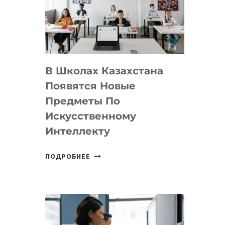
BY
MOST
—
МЕЖДУНАРОДНУЮ
ПРОГРАММУ
В Школах Казахстана
ДЛЯ
ТЕХНОЛОГИЧЕСКИХ
Появятся Новые
СТАРТАПОВ
Предметы По
Искусственному
Интеллекту
В
ПОДРОБНЕЕ
ШКОЛАХ
КАЗАХСТАНА
ПОЯВЯТСЯ
НОВЫЕ
ПРЕДМЕТЫ