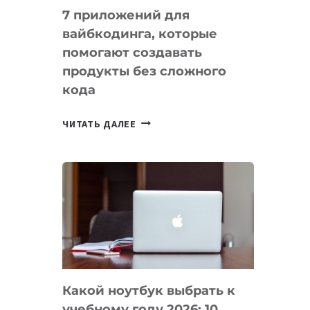
7 приложений для
вайбкодинга, которые
помогают создавать
продукты без сложного
кода
7
ЧИТАТЬ ДАЛЕЕ
ПРИЛОЖЕНИЙ
ДЛЯ
ВАЙБКОДИНГА,
КОТОРЫЕ
ПОМОГАЮТ
СОЗДАВАТЬ
ПРОДУКТЫ
БЕЗ
СЛОЖНОГО
Какой ноутбук выбрать к
КОДА
учебному году 2026: 10