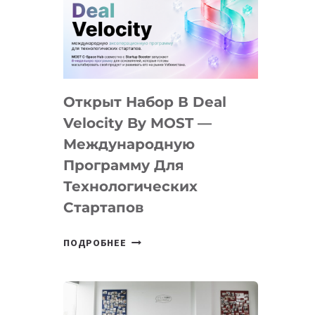
AI
YOUTH
CAMP
ДАЛ
30
Открыт Набор В Deal
ПОДРОСТКАМ
БИЛЕТ
Velocity By MOST —
В
Международную
IT-
Программу Для
ПРЕДПРИНИМАТЕЛЬСТВО
Технологических
Стартапов
ОТКРЫТ
ПОДРОБНЕЕ
НАБОР
В
DEAL
VELOCITY