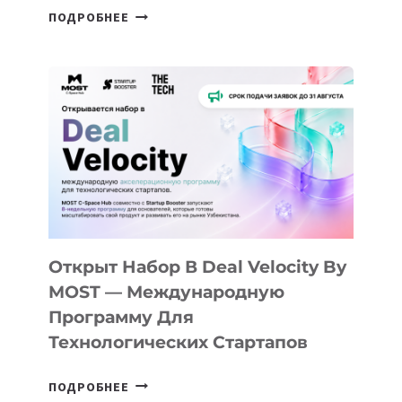
ОТ
ПОДРОБНЕЕ
ДОЛИНЫ
ДО
АЛМАТЫ:
КАК
AI
YOUTH
CAMP
ДАЛ
30
ПОДРОСТКАМ
БИЛЕТ
Открыт Набор В Deal Velocity By
В
MOST — Международную
IT-
Программу Для
ПРЕДПРИНИМАТЕЛЬСТВО
Технологических Стартапов
ОТКРЫТ
ПОДРОБНЕЕ