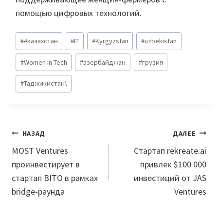
помощью цифровых технологий.
Метки
#
#казахстан
#
IT
#
Kyrgyzstan
#
uzbekistan
записи:
#
Women in Tech
#
азербайджан
#
грузия
#
Таджикистан\
Навигация
НАЗАД
ДАЛЕЕ
по
MOST Ventures
Стартап rekreate.ai
проинвестирует в
привлек $100 000
записям
стартап BITO в рамках
инвестиций от JAS
bridge-раунда
Ventures