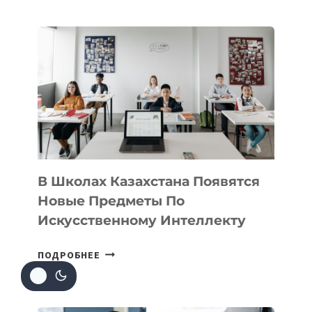
НАБОР
В
DEAL
VELOCITY
BY
MOST
—
МЕЖДУНАРОДНУЮ
ПРОГРАММУ
ДЛЯ
ТЕХНОЛОГИЧЕСКИХ
В Школах Казахстана Появятся
СТАРТАПОВ
Новые Предметы По
Искусственному Интеллекту
В
ПОДРОБНЕЕ
ШКОЛАХ
КАЗАХСТАНА
ПОЯВЯТСЯ