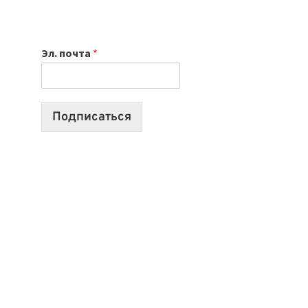
НОУТБУК
ВЫБРАТЬ
К
Эл. почта
*
УЧЕБНОМУ
ГОДУ
2026:
10
Подписаться
ЛУЧШИХ
МОДЕЛЕЙ
ДЛЯ
УЧЕБЫ