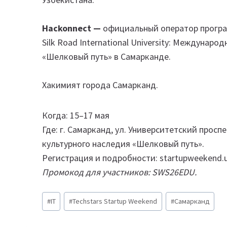
Hackonnect —
официальный оператор програм
Silk Road International University: Междунар
«Шелковый путь» в Самарканде.
Хакимият города Самарканд.
Когда: 15–17 мая
Где: г. Самарканд, ул. Университетский прос
культурного наследия «Шелковый путь».
Регистрация и подробности: startupweekend.
Промокод для участников: SWS26EDU.
Метки
#
IT
#
Techstars Startup Weekend
#
Самарканд
записи: