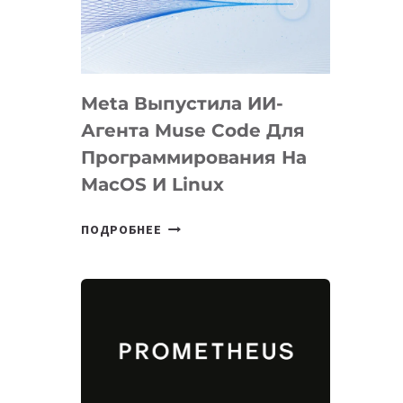
НА
SIGGRAPH
2026
Meta Выпустила ИИ-
Агента Muse Code Для
Программирования На
MacOS И Linux
META
ПОДРОБНЕЕ
ВЫПУСТИЛА
ИИ-
АГЕНТА
MUSE
CODE
ДЛЯ
ПРОГРАММИРОВАНИЯ