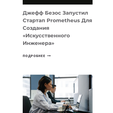
НА
MACOS
Джефф Безос Запустил
И
LINUX
Стартап Prometheus Для
Создания
«искусственного
Инженера»
ДЖЕФФ
ПОДРОБНЕЕ
БЕЗОС
ЗАПУСТИЛ
СТАРТАП
PROMETHEUS
ДЛЯ
СОЗДАНИЯ
«ИСКУССТВЕННОГО
ИНЖЕНЕРА»