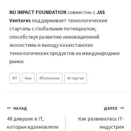
NU IMPACT FOUNDATION
совместно с
JAS
Ventures
поддерживает технологические
стартапы с глобальным потенциалом,
способствуя развитию инновационной
экосистемы и выходу казахстанских
технологических продуктов на международные
рынки.
Метки
#
IT
#
ии
#
Полезное
#
стартап
записи:
Навигация
НАЗАД
ДАЛЕЕ
по
48 девушек в IT,
Как развивалась IT-
которые вдохновляли
индустрия
записям