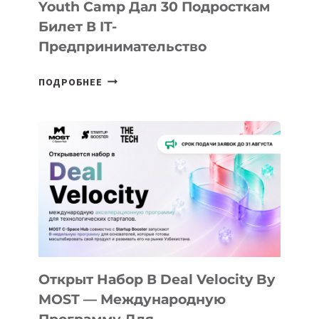
Youth Camp Дал 30 Подросткам
Билет В IT-
Предпринимательство
ОТ
ПОДРОБНЕЕ
ДОЛИНЫ
ДО
АЛМАТЫ:
КАК
AI
YOUTH
CAMP
ДАЛ
30
ПОДРОСТКАМ
БИЛЕТ
Открыт Набор В Deal Velocity By
В
MOST — Международную
IT-