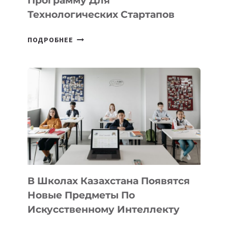
Программу Для
ПРЕДПРИНИМАТЕЛЬСТВО
Технологических Стартапов
ОТКРЫТ
ПОДРОБНЕЕ
НАБОР
В
DEAL
VELOCITY
BY
MOST
—
МЕЖДУНАРОДНУЮ
ПРОГРАММУ
ДЛЯ
ТЕХНОЛОГИЧЕСКИХ
В Школах Казахстана Появятся
СТАРТАПОВ
Новые Предметы По
Искусственному Интеллекту