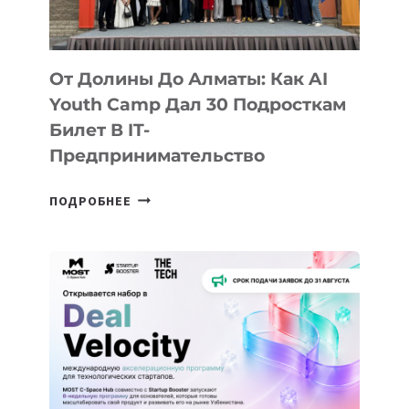
От Долины До Алматы: Как AI
Youth Camp Дал 30 Подросткам
Билет В IT-
Предпринимательство
ОТ
ПОДРОБНЕЕ
ДОЛИНЫ
ДО
АЛМАТЫ:
КАК
AI
YOUTH
CAMP
ДАЛ
30