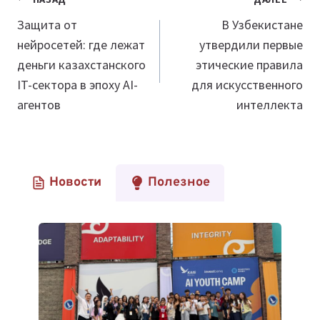
Навигация
по
Защита от
В Узбекистане
нейросетей: где лежат
утвердили первые
записям
деньги казахстанского
этические правила
IT-сектора в эпоху AI-
для искусственного
агентов
интеллекта
Новости
Полезное