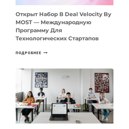
ПОДРОСТКАМ
БИЛЕТ
Открыт Набор В Deal Velocity By
В
MOST — Международную
IT-
Программу Для
ПРЕДПРИНИМАТЕЛЬСТВО
Технологических Стартапов
ОТКРЫТ
ПОДРОБНЕЕ
НАБОР
В
DEAL
VELOCITY
BY
MOST
—
МЕЖДУНАРОДНУЮ
ПРОГРАММУ
ДЛЯ