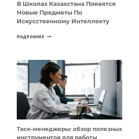
ТЕХНОЛОГИЧЕСКИХ
В Школах Казахстана Появятся
СТАРТАПОВ
Новые Предметы По
Искусственному Интеллекту
В
ПОДРОБНЕЕ
ШКОЛАХ
КАЗАХСТАНА
ПОЯВЯТСЯ
НОВЫЕ
ПРЕДМЕТЫ
ПО
ИСКУССТВЕННОМУ
ИНТЕЛЛЕКТУ
Таск-менеджеры: обзор полезных
инструментов для работы