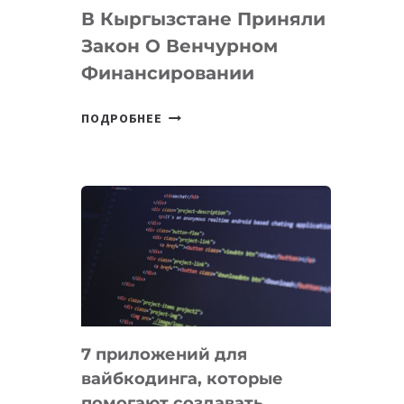
В Кыргызстане Приняли
Закон О Венчурном
Финансировании
В
ПОДРОБНЕЕ
КЫРГЫЗСТАНЕ
ПРИНЯЛИ
ЗАКОН
О
ВЕНЧУРНОМ
ФИНАНСИРОВАНИИ
7 приложений для
вайбкодинга, которые
помогают создавать