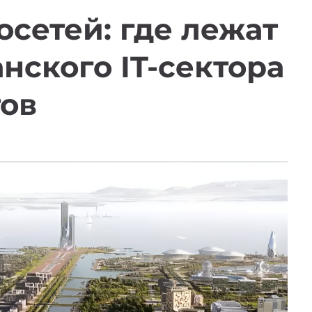
осетей: где лежат
нского IT-сектора
тов