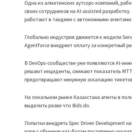
Одна из алматинских аутсорс-компаний, раб
своих сотрудников на AI-assisted разработк
работают в тандеме с автономными агентами
Глобально индустрия движется к модели Servic
Agentforce внедряет оплату за конкретный ре
В DevOps-сообществе уже появляются AI-инж
решают инциденты, снижают показатель MTT
предотвращают ненужную эскалацию тикетов
На локальном рынке Казахстана агенты в по
выделить разве что Bids.do.
Попытки внедрять Spec Driven Development на
паре с обычным чат-ботом постепенно уходи