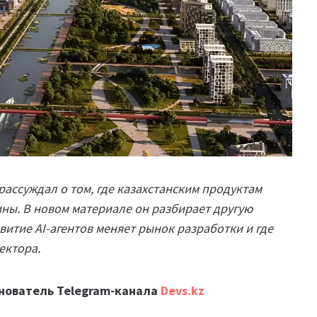
рассуждал о том, где казахстанским продуктам
ны. В новом материале он разбирает другую
итие AI-агентов меняет рынок разработки и где
ектора.
снователь Telegram-канала
Devs.kz