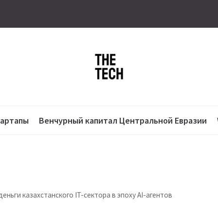
тартапы
Венчурный капитал Центральной Евразии
еньги казахстанского IT-сектора в эпоху AI-агентов