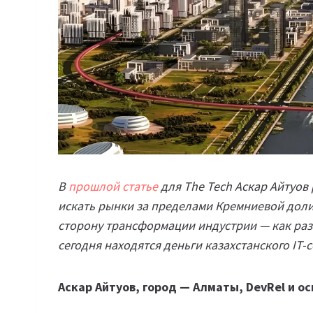
В
прошлой статье
для The Tech Аскар Айтуов 
искать рынки за пределами Кремниевой доли
сторону трансформации индустрии — как разв
сегодня находятся деньги казахстанского IT-с
Аскар Айтуов, город — Алматы, DevRel и о