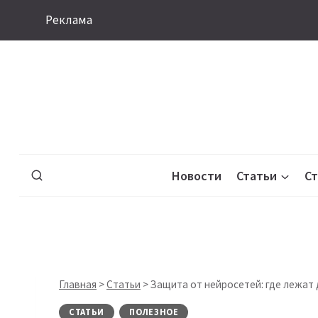
Перейти
Реклама
к
содержимому
Новости
Статьи
С
Главная
>
Статьи
>
Защита от нейросетей: где лежат д
СТАТЬИ
ПОЛЕЗНОЕ