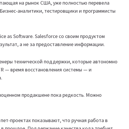
отающая на рынок США, уже полностью перевела
у. Бизнес-аналитики, тестировщики и программисты
.
e as Software. Salesforce со своим продуктом
зультат, а не за предоставление информации.
енеры технической поддержки, которые автономно
R — время восстановления системы — и
.
лноценном продакшене пока редкость. Можно
 пет-проектах показывают, что ручная работа в
т в прошлое. Поддержание качества кода требует