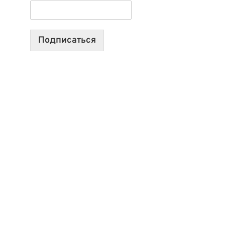
ТЕХНОЛОГИЯХ,
ИИ-
АГЕНТАХ
Подписаться
И
СТАРТАПАХ