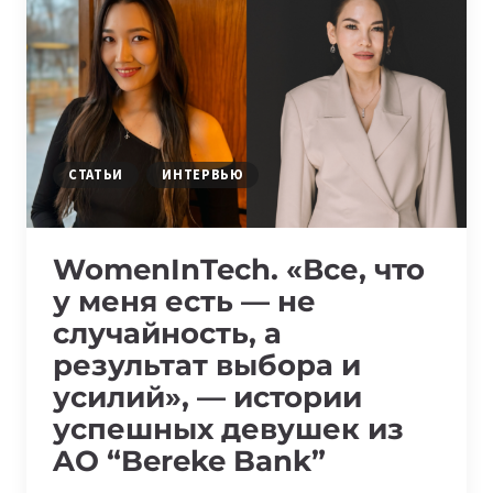
48
ЧАСОВ
ИДЕЙ,
КОДА
И
РЕШЕНИЙ
СТАТЬИ
ИНТЕРВЬЮ
WomenInTech. «Все, что
у меня есть — не
случайность, а
результат выбора и
усилий», — истории
успешных девушек из
AO “Bereke Bank”