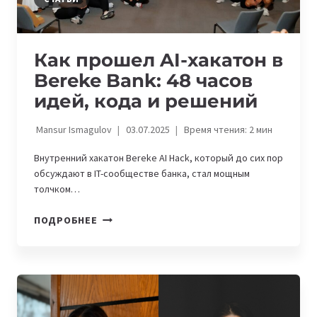
БАНКА
Как прошел AI-хакатон в
Bereke Bank: 48 часов
идей, кода и решений
Mansur Ismagulov
03.07.2025
Время чтения:
2
мин
Внутренний хакатон Bereke AI Hack, который до сих пор
обсуждают в IT-сообществе банка, стал мощным
толчком…
КАК
ПОДРОБНЕЕ
ПРОШЕЛ
AI-
ХАКАТОН
В
BEREKE
BANK: