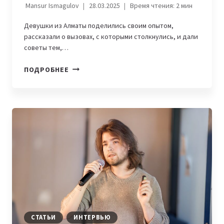
Mansur Ismagulov
28.03.2025
Время чтения:
2
мин
Девушки из Алматы поделились своим опытом,
рассказали о вызовах, с которыми столкнулись, и дали
советы тем,…
WOMENINTECH.
ПОДРОБНЕЕ
«ВСЕ,
ЧТО
У
МЕНЯ
ЕСТЬ
—
НЕ
СЛУЧАЙНОСТЬ,
А
РЕЗУЛЬТАТ
ВЫБОРА
И
УСИЛИЙ»,
СТАТЬИ
ИНТЕРВЬЮ