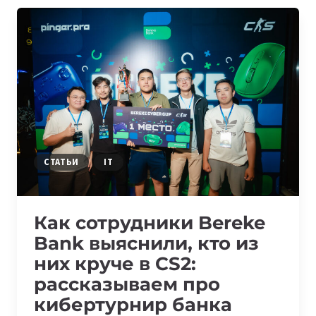
СРЕДА,
ГДЕ
ВАЖНО
УМЕТЬ
НЕ
СДАВАТЬСЯ»,
—
ВДОХНОВЛЯЮЩИЕ
ИСТОРИИ
ДЕВУШЕК
СТАТЬИ
IT
ИЗ
АЛМАТЫ
Как сотрудники Bereke
Bank выяснили, кто из
них круче в CS2:
рассказываем про
кибертурнир банка