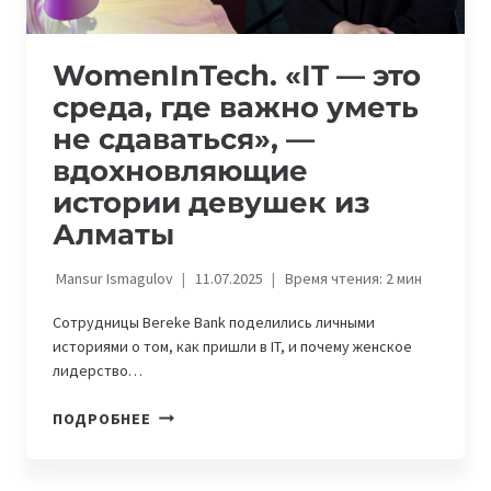
WomenInTech. «IT — это
среда, где важно уметь
не сдаваться», —
вдохновляющие
истории девушек из
Алматы
Mansur Ismagulov
11.07.2025
Время чтения:
2
мин
Сотрудницы Bereke Bank поделились личными
историями о том, как пришли в IT, и почему женское
лидерство…
WOMENINTECH.
ПОДРОБНЕЕ
«IT
—
ЭТО