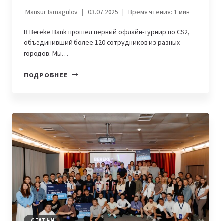
Mansur Ismagulov
03.07.2025
Время чтения:
1
мин
В Bereke Bank прошел первый офлайн-турнир по CS2,
объединивший более 120 сотрудников из разных
городов. Мы…
КАК
ПОДРОБНЕЕ
СОТРУДНИКИ
BEREKE
BANK
ВЫЯСНИЛИ,
КТО
ИЗ
НИХ
КРУЧЕ
В
CS2:
РАССКАЗЫВАЕМ
ПРО
КИБЕРТУРНИР
СТАТЬИ