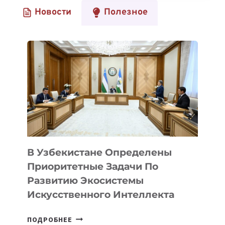
IT
Новости
Полезное
—
НАЙТИ
ТО
САМОЕ
МЕСТО,
ОТКУДА
НЕ
ЗАХОЧЕТСЯ
УХОДИТЬ»,
—
РУСЛАН
ГАЛИЕВ
О
В Узбекистане Определены
НАЧАЛЕ
Приоритетные Задачи По
КАРЬЕРЫ
Развитию Экосистемы
В
Искусственного Интеллекта
IT
В
ПОДРОБНЕЕ