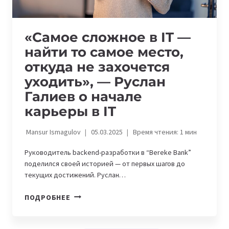
—
ИСТОРИИ
УСПЕШНЫХ
«Самое сложное в IT —
ДЕВУШЕК
найти то самое место,
ИЗ
AO
откуда не захочется
“BEREKE
уходить», — Руслан
BANK”
Галиев о начале
карьеры в IT
Mansur Ismagulov
05.03.2025
Время чтения:
1
мин
Руководитель backend-разработки в “Bereke Bank”
поделился своей историей — от первых шагов до
текущих достижений. Руслан…
«САМОЕ
ПОДРОБНЕЕ
СЛОЖНОЕ
В