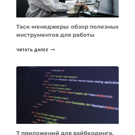
МОЖНО
ПОРУЧИТЬ
УЖЕ
СЕГОДНЯ
Таск-менеджеры: обзор полезных
инструментов для работы
ТАСК-
ЧИТАТЬ ДАЛЕЕ
МЕНЕДЖЕРЫ:
ОБЗОР
ПОЛЕЗНЫХ
ИНСТРУМЕНТОВ
ДЛЯ
РАБОТЫ
7 приложений для вайбкодинга,