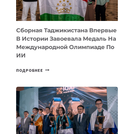
CYBER
STEPPE
Сборная Таджикистана Впервые
В Истории Завоевала Медаль На
Международной Олимпиаде По
ИИ
СБОРНАЯ
ПОДРОБНЕЕ
ТАДЖИКИСТАНА
ВПЕРВЫЕ
В
ИСТОРИИ
ЗАВОЕВАЛА
МЕДАЛЬ
НА
МЕЖДУНАРОДНОЙ