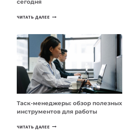
сегодня
ИИ-
ЧИТАТЬ ДАЛЕЕ
АССИСТЕНТ
ДЛЯ
БИЗНЕСА:
КАКИЕ
3
ЗАДАЧИ
ЕМУ
МОЖНО
ПОРУЧИТЬ
УЖЕ
СЕГОДНЯ
Таск-менеджеры: обзор полезных
инструментов для работы
ТАСК-
ЧИТАТЬ ДАЛЕЕ
МЕНЕДЖЕРЫ: