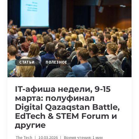
ИЮНЯ:
G
GATE
CONF
2026,
DATABOOM
BIRTHDAY
И
TECHSTARS
СТАТЬИ
ПОЛЕЗНОЕ
STARTUP
WEEKEND
NUKUS
IT-афиша недели, 9-15
марта: полуфинал
Digital Qazaqstan Battle,
EdTech & STEM Forum и
другие
The Tech
10.03.2026
Время чтения:
1
мин