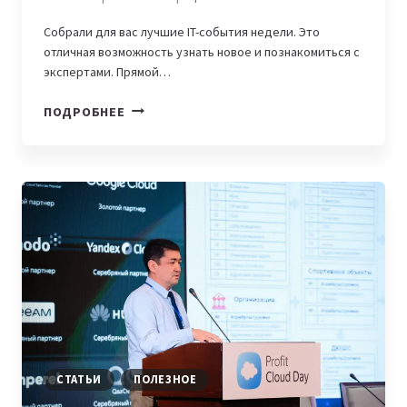
Собрали для вас лучшие IT-события недели. Это
отличная возможность узнать новое и познакомиться с
экспертами. Прямой…
IT-
ПОДРОБНЕЕ
АФИША
НЕДЕЛИ,
9-
15
МАРТА:
ПОЛУФИНАЛ
DIGITAL
QAZAQSTAN
BATTLE,
EDTECH
&
STEM
FORUM
СТАТЬИ
ПОЛЕЗНОЕ
И