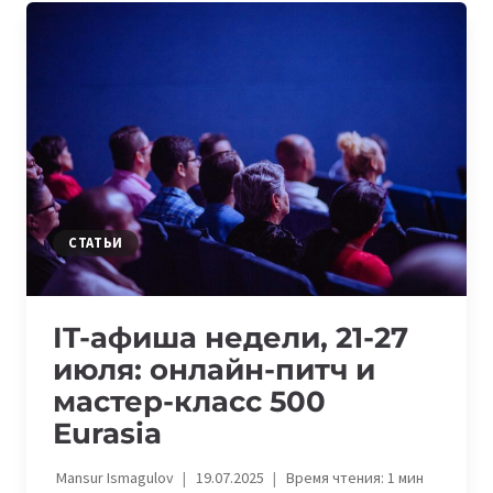
31
АВГУСТА:
ОНЛАЙН-
ПИТЧ
ДЛЯ
СТАРТАПОВ
И
PROFIT
INDUSTRY
&
СТАТЬИ
ENERGY
DAY
IT-афиша недели, 21-27
июля: онлайн-питч и
мастер-класс 500
Eurasia
Mansur Ismagulov
19.07.2025
Время чтения:
1
мин