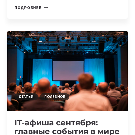
IT-
ПОДРОБНЕЕ
АФИША
НЕДЕЛИ,
8-
14
СЕНТЯБРЯ:
APPLE
EVENT
И
PIZZAPITCH
WOMEN
СТАТЬИ
ПОЛЕЗНОЕ
IT-афиша сентября:
главные события в мире