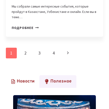
Мы собрали самые интересные события, которые
пройдут в Казахстане, Узбекистане и онлайн. Если вы в
теме…
IT-
ПОДРОБНЕЕ
АФИША
НЕДЕЛИ,
21-
27
Навигация
Следующая
1
2
3
4
ИЮЛЯ:
по
ОНЛАЙН-
страница
ПИТЧ
страницам
И
МАСТЕР-
Новости
Полезное
КЛАСС
500
EURASIA