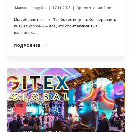
Mansur Ismagulov
17.11.2025
Время чтения:
1
мин
Мы собрали главные IT-события недели. Конференции,
питчи и форумы — все, что стоит включить в
календарь….
IT-
ПОДРОБНЕЕ
АФИША
НЕДЕЛИ,
17-
23
НОЯБРЯ:
HR
FORUM
И
GOOGLE
DEVFEST