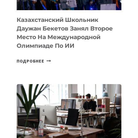
ОЛИМПИАДЕ
ПО
ИИ
Казахстанский Школьник
Даужан Бекетов Занял Второе
Место На Международной
Олимпиаде По ИИ
КАЗАХСТАНСКИЙ
ПОДРОБНЕЕ
ШКОЛЬНИК
ДАУЖАН
БЕКЕТОВ
ЗАНЯЛ
ВТОРОЕ
МЕСТО
НА
МЕЖДУНАРОДНОЙ
ОЛИМПИАДЕ
ПО