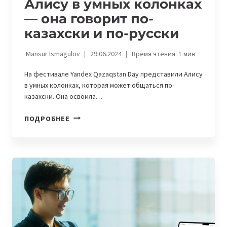
Алису в умных колонках
— она говорит по-
казахски и по-русски
Mansur Ismagulov
29.06.2024
Время чтения:
1
мин
На фестивале Yandex Qazaqstan Day представили Алису
в умных колонках, которая может общаться по-
казахски. Она освоила…
YANDEX
ПОДРОБНЕЕ
QAZAQSTAN
ПРЕДСТАВИЛ
ДВУЯЗЫЧНУЮ
АЛИСУ
В
УМНЫХ
КОЛОНКАХ
—
ОНА