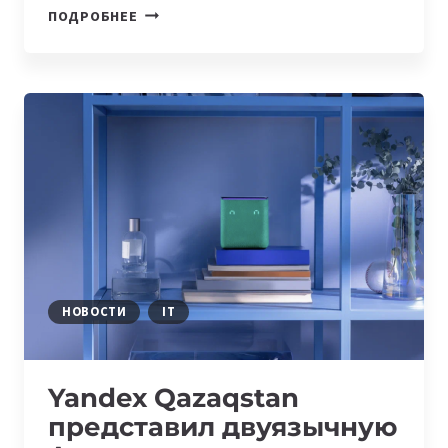
В
ПОДРОБНЕЕ
КАЗАХСТАНЕ
СОЗДАН
ЦЕНТР
КОМПЕТЕНЦИЙ
ПО
РАЗРАБОТКЕ
И
ВНЕДРЕНИЮ
ПРИКЛАДНЫХ
AI
РЕШЕНИЙ
НОВОСТИ
IT
Yandex Qazaqstan
представил двуязычную