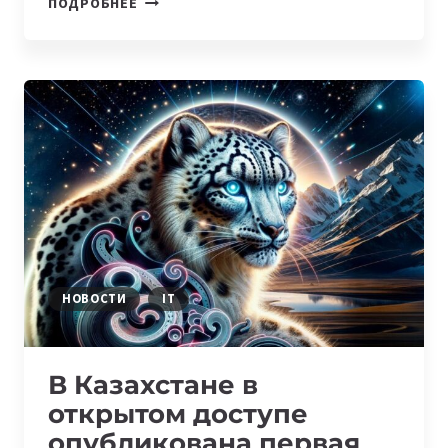
ПОДРОБНЕЕ
СБОР
ДАННЫХ
ДЛЯ
СОЗДАНИЯ
БОЛЬШОЙ
МОДЕЛИ
КАЗАХСКОГО
ЯЗЫКА
—
KAZ
LLM
НОВОСТИ
IT
В Казахстане в
открытом доступе
опубликована первая