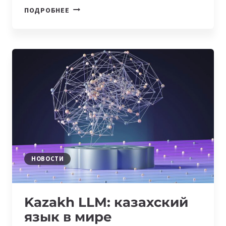
ПОИСК
ПОДРОБНЕЕ
ЯНДЕКСА
ДЕЛАЕТ
КОНТЕНТ
СО
ВСЕГО
МИРА
БОЛЕЕ
ДОСТУПНЫМ
НА
КАЗАХСКОМ
ЯЗЫКЕ
НОВОСТИ
Kazakh LLM: казахский
язык в мире