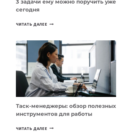
3 задачи ему можно поручить уже
сегодня
ИИ-
ЧИТАТЬ ДАЛЕЕ
АССИСТЕНТ
ДЛЯ
БИЗНЕСА:
КАКИЕ
3
ЗАДАЧИ
ЕМУ
МОЖНО
ПОРУЧИТЬ
УЖЕ
СЕГОДНЯ
Таск-менеджеры: обзор полезных
инструментов для работы
ТАСК-
ЧИТАТЬ ДАЛЕЕ