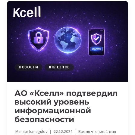
KCELL
ПРИЗНАН
ОПЕРАТОРОМ
С
САМЫМ
БЫСТРЫМ
ИНТЕРНЕТОМ
В
КАЗАХСТАНЕ
НОВОСТИ
ПОЛЕЗНОЕ
АО «Кселл» подтвердил
высокий уровень
информационной
безопасности
Mansur Ismagulov
22.12.2024
Время чтения:
1
мин