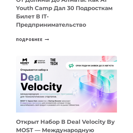
Youth Camp Дал 30 Подросткам
Билет В IT-
Предпринимательство
ОТ
ПОДРОБНЕЕ
ДОЛИНЫ
ДО
АЛМАТЫ:
КАК
AI
YOUTH
CAMP
ДАЛ
30
ПОДРОСТКАМ
БИЛЕТ
Открыт Набор В Deal Velocity By
В
MOST — Международную