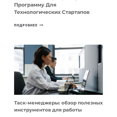
IT-
Программу Для
ПРЕДПРИНИМАТЕЛЬСТВО
Технологических Стартапов
ОТКРЫТ
ПОДРОБНЕЕ
НАБОР
В
DEAL
VELOCITY
BY
MOST
—
МЕЖДУНАРОДНУЮ
ПРОГРАММУ
ДЛЯ
ТЕХНОЛОГИЧЕСКИХ
СТАРТАПОВ
Таск-менеджеры: обзор полезных
инструментов для работы