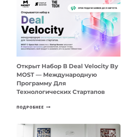
АЛМАТЫ:
КАК
AI
YOUTH
CAMP
ДАЛ
30
ПОДРОСТКАМ
БИЛЕТ
Открыт Набор В Deal Velocity By
В
MOST — Международную
IT-
Программу Для
ПРЕДПРИНИМАТЕЛЬСТВО
Технологических Стартапов
ОТКРЫТ
ПОДРОБНЕЕ
НАБОР
В
DEAL
VELOCITY