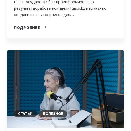
Глава государства был проинформирован о
результатах работы компании Kaspi.kz и планах по
созданию новых сервисов для…
ПРЕЗИДЕНТ
ПОДРОБНЕЕ
КАЗАХСТАНА
ПОДДЕРЖАЛ
ПЛАНЫ
KASPI.KZ
ПО
РАЗВИТИЮ
МАЛОГО
И
СРЕДНЕГО
БИЗНЕСА
СТАТЬИ
ПОЛЕЗНОЕ