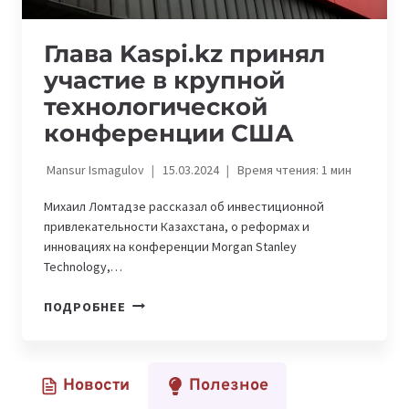
Глава Kaspi.kz принял
участие в крупной
технологической
конференции США
Mansur Ismagulov
15.03.2024
Время чтения:
1
мин
Михаил Ломтадзе рассказал об инвестиционной
привлекательности Казахстана, о реформах и
инновациях на конференции Morgan Stanlеy
Technology,…
ГЛАВА
ПОДРОБНЕЕ
KASPI.KZ
ПРИНЯЛ
УЧАСТИЕ
Новости
Полезное
В
КРУПНОЙ