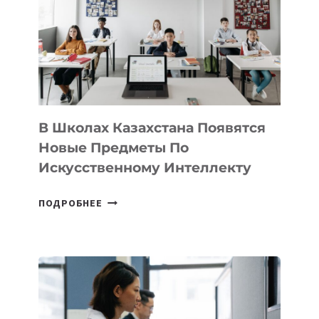
BY
MOST
—
МЕЖДУНАРОДНУЮ
ПРОГРАММУ
ДЛЯ
ТЕХНОЛОГИЧЕСКИХ
В Школах Казахстана Появятся
СТАРТАПОВ
Новые Предметы По
Искусственному Интеллекту
В
ПОДРОБНЕЕ
ШКОЛАХ
КАЗАХСТАНА
ПОЯВЯТСЯ
НОВЫЕ
ПРЕДМЕТЫ
ПО