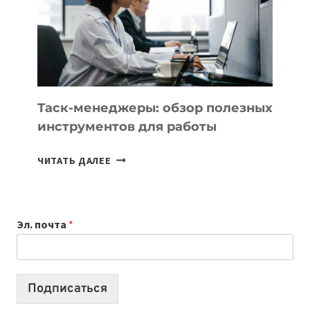
ЗАДАЧИ
ЕМУ
МОЖНО
ПОРУЧИТЬ
УЖЕ
СЕГОДНЯ
Таск-менеджеры: обзор полезных
инструментов для работы
ТАСК-
ЧИТАТЬ ДАЛЕЕ
МЕНЕДЖЕРЫ:
ОБЗОР
ПОЛЕЗНЫХ
Эл. почта
*
ИНСТРУМЕНТОВ
ДЛЯ
РАБОТЫ
Подписаться