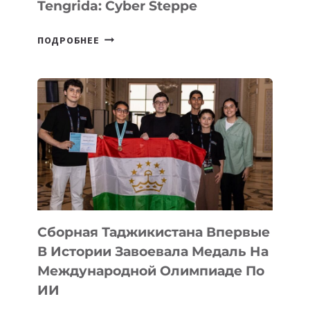
Tengrida: Cyber Steppe
НА
ПОДРОБНЕЕ
COMIC
CON
ASTANA
ПРЕДСТАВИЛИ
АРТ-
ФИЛЬМ
TENGRIDA:
CYBER
STEPPE
Сборная Таджикистана Впервые
В Истории Завоевала Медаль На
Международной Олимпиаде По
ИИ