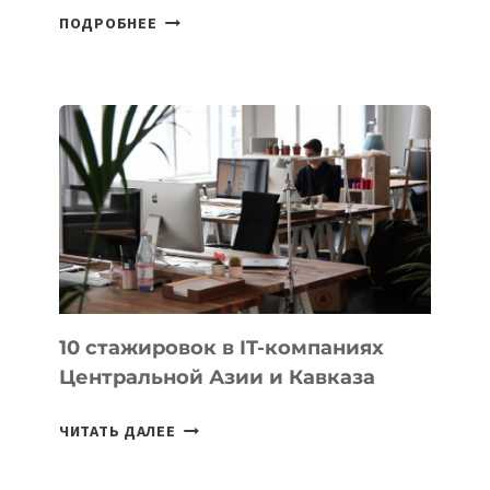
СБОРНАЯ
ПОДРОБНЕЕ
ТАДЖИКИСТАНА
ВПЕРВЫЕ
В
ИСТОРИИ
ЗАВОЕВАЛА
МЕДАЛЬ
НА
МЕЖДУНАРОДНОЙ
ОЛИМПИАДЕ
ПО
ИИ
10 стажировок в IT-компаниях
Центральной Азии и Кавказа
10
ЧИТАТЬ ДАЛЕЕ
СТАЖИРОВОК
В