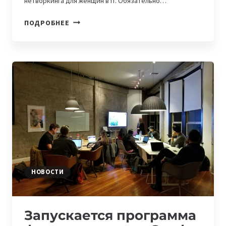
нетворкинга для женщин в IT. Обязательно…
AWS
ПОДРОБНЕЕ
SHE
BUILDS
2024
И
IT-
AIEL
2.0:
АКТУАЛЬНЫЕ
ВОЗМОЖНОСТИ
ДЛЯ
ЖЕНЩИН
В
IT
НОВОСТИ
Запускается программа