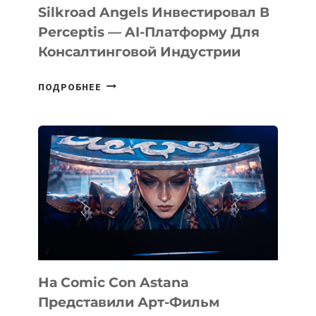
Silkroad Angels Инвестировал В
Perceptis — AI-Платформу Для
Консалтинговой Индустрии
SILKROAD
ПОДРОБНЕЕ
ANGELS
ИНВЕСТИРОВАЛ
В
PERCEPTIS
—
AI-
ПЛАТФОРМУ
ДЛЯ
КОНСАЛТИНГОВОЙ
ИНДУСТРИИ
На Comic Con Astana
Представили Арт-Фильм