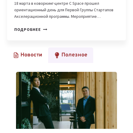
18 марта в коворкинг-центре C Space прошел
ориентационный день для Первой Группы Стартапов
Акселерационной программы. Мероприятие…
PLUG
ПОДРОБНЕЕ
AND
PLAY
UZBEKISTAN
Новости
Полезное
ЗАПУСТИЛ
ПЕРВУЮ
АКСЕЛЕРАЦИОННУЮ
ПРОГРАММУ
ДЛЯ
УЗБЕКСКИХ
СТАРТАПОВ