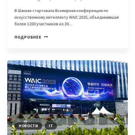
В Шанхае стартовала Всемирная конференция по
искусственному интеллекту WAIC 2025, объединившая
более 1200 участников из 30…
ЛАУРЕАТЫ
ПОДРОБНЕЕ
НОБЕЛЕВСКОЙ
И
ТЬЮРИНГОВСКОЙ
ПРЕМИЙ
ПРИНЯЛИ
УЧАСТИЕ
ВО
ВСЕМИРНОЙ
КОНФЕРЕНЦИИ
ПО
ИИ
В
ШАНХАЕ
НОВОСТИ
IT