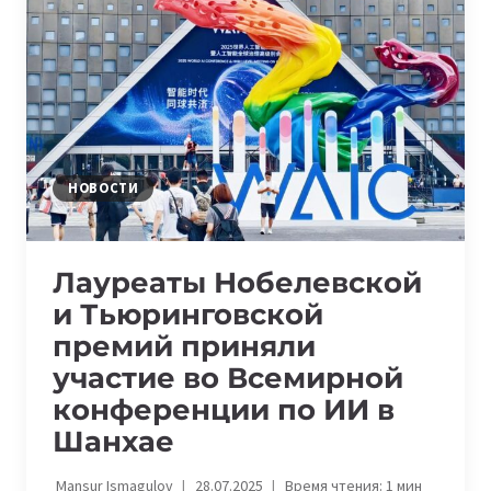
ДЛЯ
СТАРТАПОВ
НА
WAIC
2025
НОВОСТИ
Лауреаты Нобелевской
и Тьюринговской
премий приняли
участие во Всемирной
конференции по ИИ в
Шанхае
Mansur Ismagulov
28.07.2025
Время чтения:
1
мин