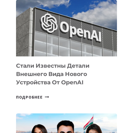
ПРИОРИТЕТНЫЕ
ЗАДАЧИ
ПО
РАЗВИТИЮ
ЭКОСИСТЕМЫ
ИСКУССТВЕННОГО
ИНТЕЛЛЕКТА
Стали Известны Детали
Внешнего Вида Нового
Устройства От OpenAI
СТАЛИ
ПОДРОБНЕЕ
ИЗВЕСТНЫ
ДЕТАЛИ
ВНЕШНЕГО
ВИДА
НОВОГО