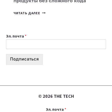
продукты без сложного кода
7
ЧИТАТЬ ДАЛЕЕ
ПРИЛОЖЕНИЙ
ДЛЯ
ВАЙБКОДИНГА,
Эл. почта
*
КОТОРЫЕ
ПОМОГАЮТ
СОЗДАВАТЬ
ПРОДУКТЫ
Подписаться
БЕЗ
СЛОЖНОГО
КОДА
© 2026 THE TECH
Эл. почта
*