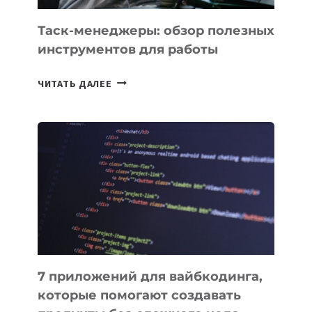
УЖЕ
СЕГОДНЯ
Таск-менеджеры: обзор полезных
инструментов для работы
ТАСК-
ЧИТАТЬ ДАЛЕЕ
МЕНЕДЖЕРЫ:
ОБЗОР
ПОЛЕЗНЫХ
ИНСТРУМЕНТОВ
ДЛЯ
РАБОТЫ
7 приложений для вайбкодинга,
которые помогают создавать