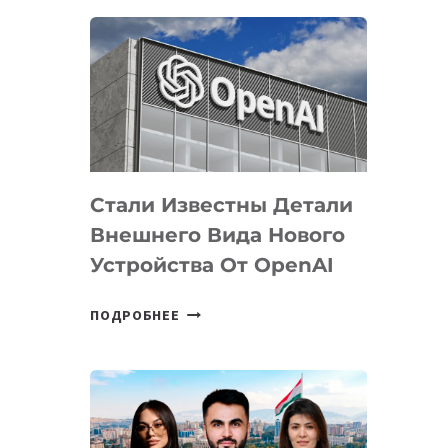
ОПРЕДЕЛЕНЫ
ПРИОРИТЕТНЫЕ
ЗАДАЧИ
ПО
РАЗВИТИЮ
ЭКОСИСТЕМЫ
ИСКУССТВЕННОГО
ИНТЕЛЛЕКТА
Стали Известны Детали
Внешнего Вида Нового
Устройства От OpenAI
СТАЛИ
ПОДРОБНЕЕ
ИЗВЕСТНЫ
ДЕТАЛИ
ВНЕШНЕГО
ВИДА
НОВОГО