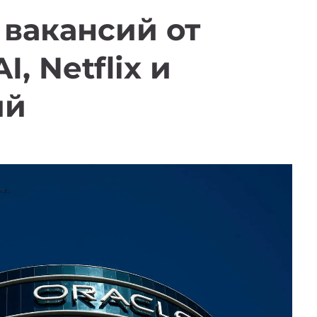
8 вакансий от
I, Netflix и
ий