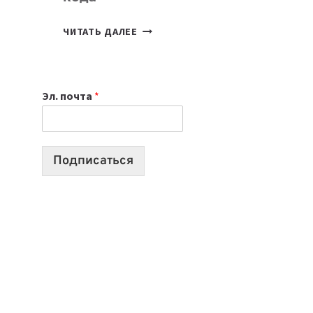
7
ЧИТАТЬ ДАЛЕЕ
ПРИЛОЖЕНИЙ
ДЛЯ
ВАЙБКОДИНГА,
Эл. почта
*
КОТОРЫЕ
ПОМОГАЮТ
СОЗДАВАТЬ
ПРОДУКТЫ
Подписаться
БЕЗ
СЛОЖНОГО
КОДА