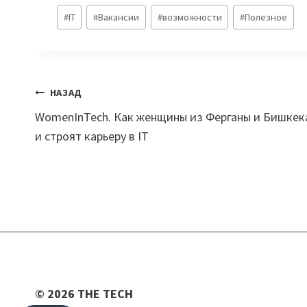
Метки
#
IT
#
Вакансии
#
возможности
#
Полезное
записи:
Навигация
НАЗАД
WomenInTech. Как женщины из Ферганы и Бишкек
по
и строят карьеру в IT
записям
© 2026 THE TECH