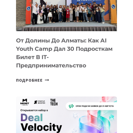
От Долины До Алматы: Как AI
Youth Camp Дал 30 Подросткам
Билет В IT-
Предпринимательство
ОТ
ПОДРОБНЕЕ
ДОЛИНЫ
ДО
АЛМАТЫ:
КАК
AI
YOUTH
CAMP