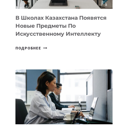
ПРОГРАММУ
ДЛЯ
ТЕХНОЛОГИЧЕСКИХ
В Школах Казахстана Появятся
СТАРТАПОВ
Новые Предметы По
Искусственному Интеллекту
В
ПОДРОБНЕЕ
ШКОЛАХ
КАЗАХСТАНА
ПОЯВЯТСЯ
НОВЫЕ
ПРЕДМЕТЫ
ПО
ИСКУССТВЕННОМУ
ИНТЕЛЛЕКТУ