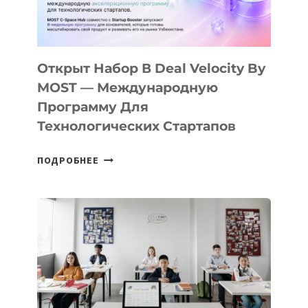
ДАЛ
30
ПОДРОСТКАМ
БИЛЕТ
Открыт Набор В Deal Velocity By
В
MOST — Международную
IT-
Программу Для
ПРЕДПРИНИМАТЕЛЬСТВО
Технологических Стартапов
ОТКРЫТ
ПОДРОБНЕЕ
НАБОР
В
DEAL
VELOCITY
BY
MOST
—
МЕЖДУНАРОДНУЮ