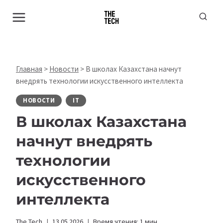
Перейти
к
содержимому
Главная
>
Новости
>
В школах Казахстана начнут
внедрять технологии искусственного интеллекта
НОВОСТИ
IT
В школах Казахстана
начнут внедрять
технологии
искусственного
интеллекта
The Tech
13.05.2026
Время чтения:
1
мин