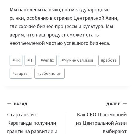
Мы нацелены на выход на международные
рынки, особенно в странах Центральной Азии,
где схожие бизнес-процессы и культура. Мы
верим, что наш продукт сможет стать
неотъемлемой частью успешного бизнеса.
Метки
#
HR
#
IT
#
Verifix
#
Мумин Салимов
#
работа
записи:
#
стартап
#
узбекистан
Навигация
НАЗАД
ДАЛЕЕ
по
Стартапы из
Как СЕО IT-компаний
Караганды получили
из Центральной Азии
записям
гранты на развитие и
выбирают