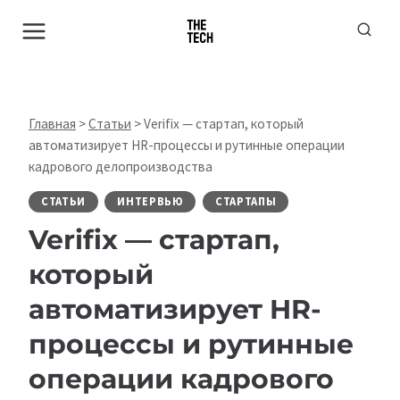
Перейти
к
содержимому
Главная
>
Статьи
>
Verifix — стартап, который
автоматизирует HR-процессы и рутинные операции
кадрового делопроизводства
СТАТЬИ
ИНТЕРВЬЮ
СТАРТАПЫ
Verifix — стартап,
который
автоматизирует HR-
процессы и рутинные
операции кадрового