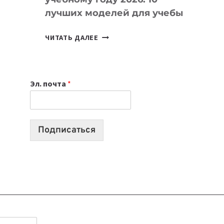
лучших моделей для учебы
КАКОЙ
ЧИТАТЬ ДАЛЕЕ
НОУТБУК
ВЫБРАТЬ
К
Эл. почта
*
УЧЕБНОМУ
ГОДУ
2026:
10
Подписаться
ЛУЧШИХ
МОДЕЛЕЙ
ДЛЯ
УЧЕБЫ