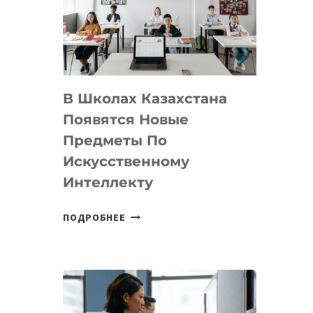
BY
MOST
—
МЕЖДУНАРОДНУЮ
ПРОГРАММУ
В Школах Казахстана
ДЛЯ
ТЕХНОЛОГИЧЕСКИХ
Появятся Новые
СТАРТАПОВ
Предметы По
Искусственному
Интеллекту
В
ПОДРОБНЕЕ
ШКОЛАХ
КАЗАХСТАНА
ПОЯВЯТСЯ
НОВЫЕ
ПРЕДМЕТЫ