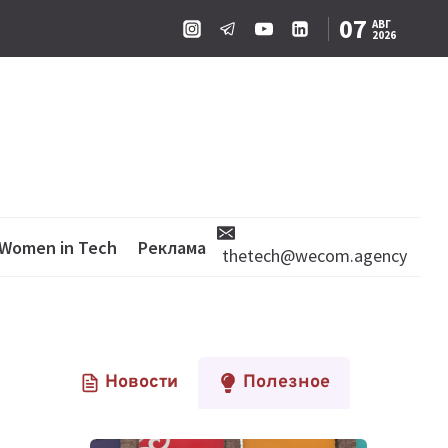
07
АВГ
2026
Women in Tech
Реклама
thetech@wecom.agency
Новости
Полезное