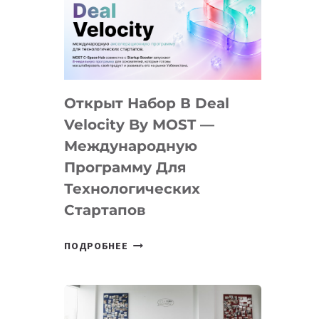
AI
YOUTH
CAMP
ДАЛ
30
Открыт Набор В Deal
ПОДРОСТКАМ
БИЛЕТ
Velocity By MOST —
В
Международную
IT-
Программу Для
ПРЕДПРИНИМАТЕЛЬСТВО
Технологических
Стартапов
ОТКРЫТ
ПОДРОБНЕЕ
НАБОР
В
DEAL
VELOCITY