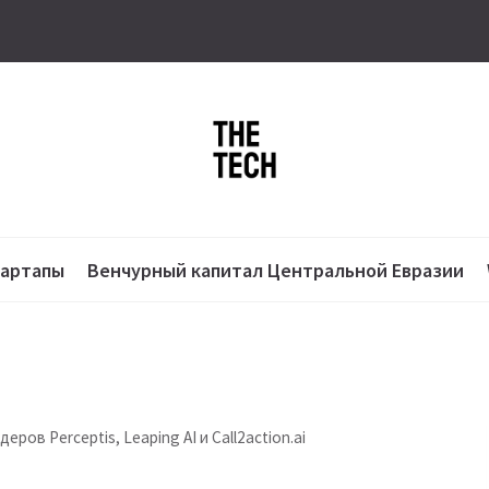
тартапы
Венчурный капитал Центральной Евразии
ов Perceptis, Leaping AI и Call2action.ai