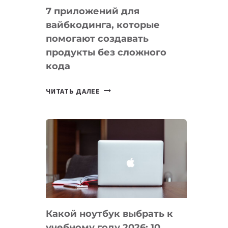
7 приложений для
вайбкодинга, которые
помогают создавать
продукты без сложного
кода
7
ЧИТАТЬ ДАЛЕЕ
ПРИЛОЖЕНИЙ
ДЛЯ
ВАЙБКОДИНГА,
КОТОРЫЕ
ПОМОГАЮТ
СОЗДАВАТЬ
ПРОДУКТЫ
БЕЗ
СЛОЖНОГО
Какой ноутбук выбрать к
КОДА
учебному году 2026: 10