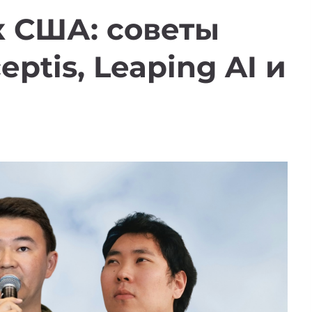
к США: советы
ptis, Leaping AI и