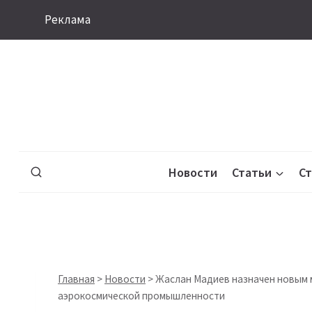
Перейти
Реклама
к
содержимому
Новости
Статьи
С
Главная
>
Новости
>
Жаслан Мадиев назначен новым 
аэрокосмической промышленности