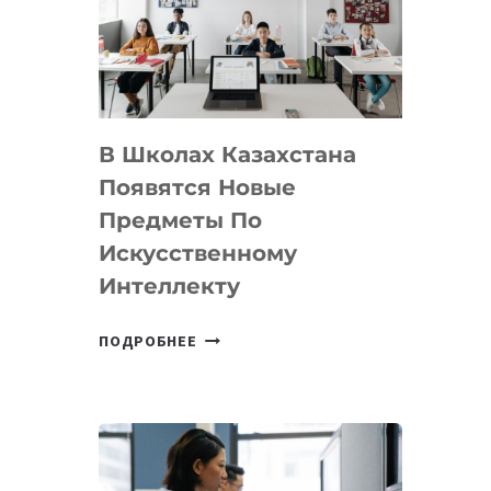
BY
MOST
—
МЕЖДУНАРОДНУЮ
ПРОГРАММУ
В Школах Казахстана
ДЛЯ
ТЕХНОЛОГИЧЕСКИХ
Появятся Новые
СТАРТАПОВ
Предметы По
Искусственному
Интеллекту
В
ПОДРОБНЕЕ
ШКОЛАХ
КАЗАХСТАНА
ПОЯВЯТСЯ
НОВЫЕ
ПРЕДМЕТЫ