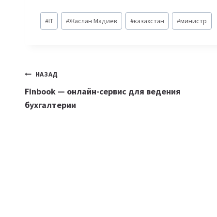
Метки
#
IT
#
Жаслан Мадиев
#
казахстан
#
министр
записи:
Навигация
НАЗАД
Finbook — онлайн-сервис для ведения
по
бухгалтерии
записям