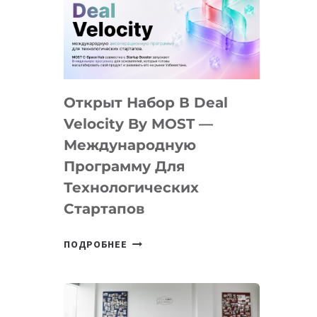
AI
YOUTH
CAMP
ДАЛ
30
Открыт Набор В Deal
ПОДРОСТКАМ
БИЛЕТ
Velocity By MOST —
В
Международную
IT-
Программу Для
ПРЕДПРИНИМАТЕЛЬСТВО
Технологических
Стартапов
ОТКРЫТ
ПОДРОБНЕЕ
НАБОР
В
DEAL
VELOCITY