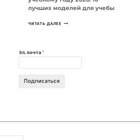
лучших моделей для учебы
КАКОЙ
ЧИТАТЬ ДАЛЕЕ
НОУТБУК
ВЫБРАТЬ
К
Эл. почта
*
УЧЕБНОМУ
ГОДУ
2026:
10
Подписаться
ЛУЧШИХ
МОДЕЛЕЙ
ДЛЯ
УЧЕБЫ