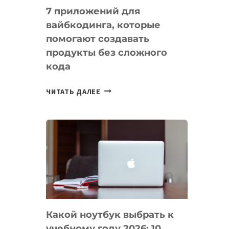
7 приложений для
вайбкодинга, которые
помогают создавать
продукты без сложного
кода
7
ЧИТАТЬ ДАЛЕЕ
ПРИЛОЖЕНИЙ
ДЛЯ
ВАЙБКОДИНГА,
КОТОРЫЕ
ПОМОГАЮТ
СОЗДАВАТЬ
ПРОДУКТЫ
БЕЗ
СЛОЖНОГО
Какой ноутбук выбрать к
КОДА
учебному году 2026: 10