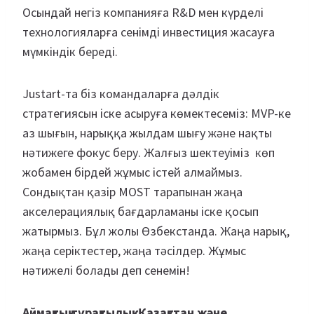
Осындай негіз компанияға R&D мен күрделі
технологияларға сенімді инвестиция жасауға
мүмкіндік береді.
Justart-та біз командаларға дәлдік
стратегиясын іске асыруға көмектесеміз: MVP-ке
аз шығын, нарыққа жылдам шығу және нақты
нәтижеге фокус беру. Жалғыз шектеуіміз көп
жобамен бірдей жұмыс істей алмаймыз.
Сондықтан қазір MOST тарапынан жаңа
акселерациялық бағдарламаны іске қосып
жатырмыз. Бұл жолы Өзбекстанда. Жаңа нарық,
жаңа серіктестер, жаңа тәсілдер. Жұмыс
нәтижелі болады деп сенемін!
Аймақтық тұрақтылық: Қазақстан және