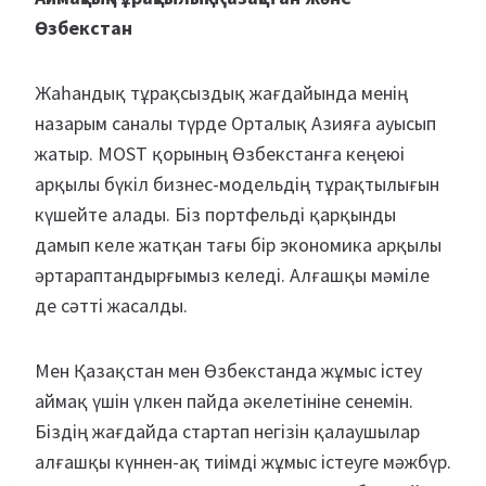
Өзбекстан
Жаһандық тұрақсыздық жағдайында менің
назарым саналы түрде Орталық Азияға ауысып
жатыр. MOST қорының Өзбекстанға кеңеюі
арқылы бүкіл бизнес-модельдің тұрақтылығын
күшейте алады. Біз портфельді қарқынды
дамып келе жатқан тағы бір экономика арқылы
әртараптандырғымыз келеді. Алғашқы мәміле
де сәтті жасалды.
Мен Қазақстан мен Өзбекстанда жұмыс істеу
аймақ үшін үлкен пайда әкелетініне сенемін.
Біздің жағдайда стартап негізін қалаушылар
алғашқы күннен-ақ тиімді жұмыс істеуге мәжбүр.