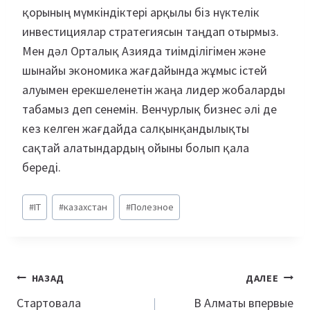
қорының мүмкіндіктері арқылы біз нүктелік
инвестициялар стратегиясын таңдап отырмыз.
Мен дәл Орталық Азияда тиімділігімен және
шынайы экономика жағдайында жұмыс істей
алуымен ерекшеленетін жаңа лидер жобаларды
табамыз деп сенемін. Венчурлық бизнес әлі де
кез келген жағдайда салқынқандылықты
сақтай алатындардың ойыны болып қала
береді.
Метки
#
IT
#
казахстан
#
Полезное
записи:
Навигация
НАЗАД
ДАЛЕЕ
по
Стартовала
В Алматы впервые