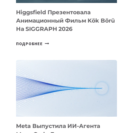
Higgsfield Презентовала
Анимационный Фильм Kök Börü
На SIGGRAPH 2026
HIGGSFIELD
ПОДРОБНЕЕ
ПРЕЗЕНТОВАЛА
АНИМАЦИОННЫЙ
ФИЛЬМ
KÖK
BÖRÜ
НА
SIGGRAPH
2026
Meta Выпустила ИИ-Агента