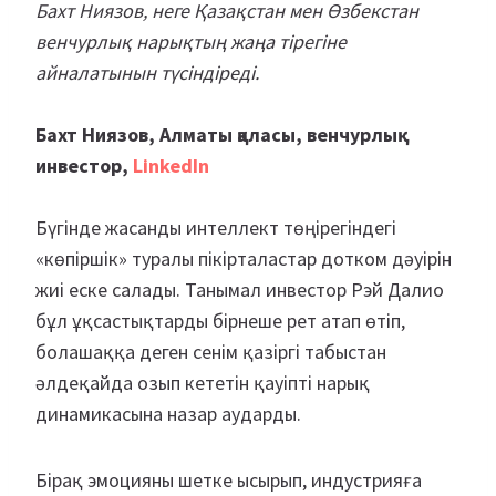
Бахт Ниязов, неге Қазақстан мен Өзбекстан
венчурлық нарықтың жаңа тірегіне
айналатынын түсіндіреді.
Бахт Ниязов, Алматы қаласы, венчурлық
инвестор,
LinkedIn
Бүгінде жасанды интеллект төңірегіндегі
«көпіршік» туралы пікірталастар дотком дәуірін
жиі еске салады. Танымал инвестор Рэй Далио
бұл ұқсастықтарды бірнеше рет атап өтіп,
болашаққа деген сенім қазіргі табыстан
әлдеқайда озып кететін қауіпті нарық
динамикасына назар аударды.
Бірақ эмоцияны шетке ысырып, индустрияға