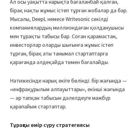
Ал осы уақытта нарықта бағаланбай қалған,
бірақ нақты жұмыс істеп тұрған жобалар да бар.
Мысалы, DeepL немесе Writesonic секілді
компаниялардың миллиондаған қолданушысы
мен тұрақты табысы бар. Соған қарамастан,
инвесторлар оларды шығынға жұмыс істеп
тұрған, бірақ аты танымал стартаптарға
қарағанда әлдеқайда төмен бағалайды.
Нәтижесінде нарық екіге бөлінді: бір жағында —
«инфрақұрылым алпауыттары», екінші жағында
— әр тапқан табысын дәлелдеуге мәжбүр
қарапайым стартаптар.
Тұрақты өмір сүру стратегиясы