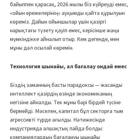
байыппен қарасақ, 2026 жылы біз күйреуді емес,
«ойын ережелерінің» ауқымды қайта құрылуын
көреміз. Дайын ойыншылар үшін қазіргі
нарықтағы түзету қауіп емес, керісінше жаңа
мүмкіндікке айналып отыр. Кем дегенде, мен
мұны дәл осылай көремін.
Технология шынайы, ал бағалау ондай емес
Біздің заманның басты парадоксы — жасанды
интеллект қазірдің өзінде экономиканың
негізіне айналды. Тек мұны бәрі бірдей түсіне
бермейді. Мәселен, капитал бұл секторға тым
агрессивті түрде ағылды. Нәтижесінде
индустрияда алшақтық пайда болды:
компаниялардың бағалануы шынайы