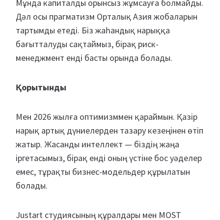
Мұнда капиталды орынсыз жұмсауға болмайды.
Дәл осы прагматизм Орталық Азия жобаларын
тартымды етеді. Біз жаһандық нарыққа
бағытталуды сақтаймыз, бірақ риск-
менеджмент енді басты орында болады.
Қорытынды
Мен 2026 жылға оптимизммен қараймын. Қазір
нарық артық дүниелерден тазару кезеңінен өтіп
жатыр. Жасанды интеллект — біздің жаңа
іргетасымыз, бірақ енді оның үстіне бос уәделер
емес, тұрақты бизнес-модельдер құрылатын
болады.
Justart студиясының құралдары мен MOST