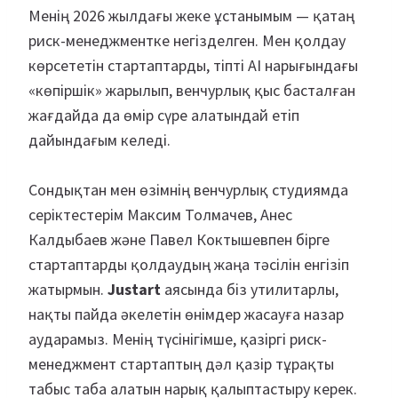
Менің 2026 жылдағы жеке ұстанымым — қатаң
риск-менеджментке негізделген. Мен қолдау
көрсететін стартаптарды, тіпті AI нарығындағы
«көпіршік» жарылып, венчурлық қыс басталған
жағдайда да өмір сүре алатындай етіп
дайындағым келеді.
Сондықтан мен өзімнің венчурлық студиямда
серіктестерім Максим Толмачев, Анес
Калдыбаев және Павел Коктышевпен бірге
стартаптарды қолдаудың жаңа тәсілін енгізіп
жатырмын.
Justart
аясында біз утилитарлы,
нақты пайда әкелетін өнімдер жасауға назар
аударамыз. Менің түсінігімше, қазіргі риск-
менеджмент стартаптың дәл қазір тұрақты
табыс таба алатын нарық қалыптастыру керек.