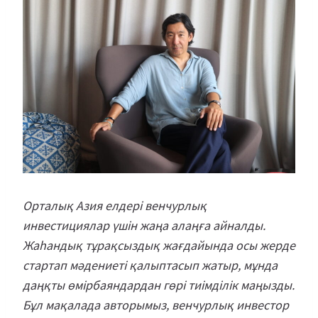
Орталық Азия елдері венчурлық
инвестициялар үшін жаңа алаңға айналды.
Жаһандық тұрақсыздық жағдайында осы жерде
стартап мәдениеті қалыптасып жатыр, мұнда
даңқты өмірбаяндардан гөрі тиімділік маңызды.
Бұл мақалада авторымыз, венчурлық инвестор