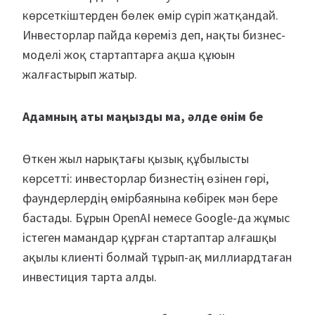
көрсеткіштерден бөлек өмір сүріп жатқандай.
Инвесторлар пайда көреміз деп, нақты бизнес-
моделі жоқ стартаптарға ақша құюын
жалғастырып жатыр.
Адамның аты маңызды ма, әлде өнім бе
Өткен жыл нарықтағы қызық құбылысты
көрсетті: инвесторлар бизнестің өзінен гөрі,
фаундерлердің өмірбаянына көбірек мән бере
бастады. Бұрын OpenAI немесе Google-да жұмыс
істеген мамандар құрған стартаптар алғашқы
ақылы клиенті болмай тұрып-ақ миллиардтаған
инвестиция тарта алды.