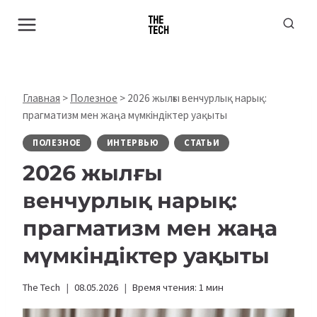
Перейти
к
содержимому
Главная
>
Полезное
>
2026 жылғы венчурлық нарық:
прагматизм мен жаңа мүмкіндіктер уақыты
ПОЛЕЗНОЕ
ИНТЕРВЬЮ
СТАТЬИ
2026 жылғы
венчурлық нарық:
прагматизм мен жаңа
мүмкіндіктер уақыты
The Tech
08.05.2026
Время чтения:
1
мин