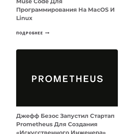
Muse Code Для
Программирования На MacOS И
Linux
META
ПОДРОБНЕЕ
ВЫПУСТИЛА
ИИ-
АГЕНТА
MUSE
CODE
ДЛЯ
ПРОГРАММИРОВАНИЯ
НА
MACOS
И
LINUX
Джефф Безос Запустил Стартап
Prometheus Для Создания
«искусственного Инженера»