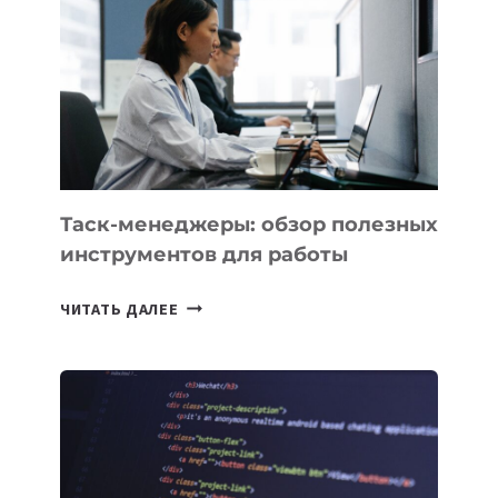
КАКИЕ
3
ЗАДАЧИ
ЕМУ
МОЖНО
ПОРУЧИТЬ
УЖЕ
СЕГОДНЯ
Таск-менеджеры: обзор полезных
инструментов для работы
ТАСК-
ЧИТАТЬ ДАЛЕЕ
МЕНЕДЖЕРЫ:
ОБЗОР
ПОЛЕЗНЫХ
ИНСТРУМЕНТОВ
ДЛЯ
РАБОТЫ