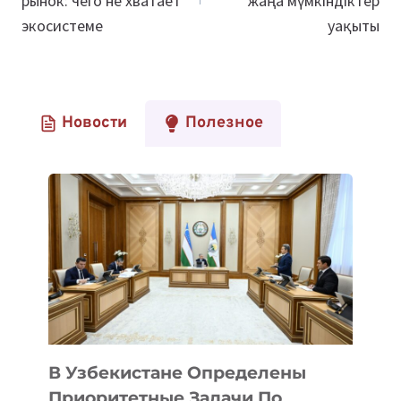
рынок: чего не хватает
жаңа мүмкіндіктер
экосистеме
уақыты
Новости
Полезное
В Узбекистане Определены
Приоритетные Задачи По