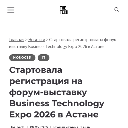
Перейти
к
содержимому
Главная
>
Новости
>
Стартовала регистрация на форум-
выставку Business Technology Expo 2026 в Астане
НОВОСТИ
IT
Стартовала
регистрация на
форум-выставку
Business Technology
Expo 2026 в Астане
The Tech
08.05.2026
Время чтения:
1
мин