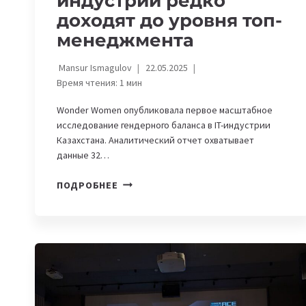
индустрии редко
доходят до уровня топ-
менеджмента
Mansur Ismagulov
22.05.2025
Время чтения:
1
мин
Wonder Women опубликовала первое масштабное
исследование гендерного баланса в IT-индустрии
Казахстана. Аналитический отчет охватывает
данные 32…
ЖЕНЩИНЫ
ПОДРОБНЕЕ
ИЗ
КАЗАХСТАНА
В
IT-
ИНДУСТРИИ
РЕДКО
ДОХОДЯТ