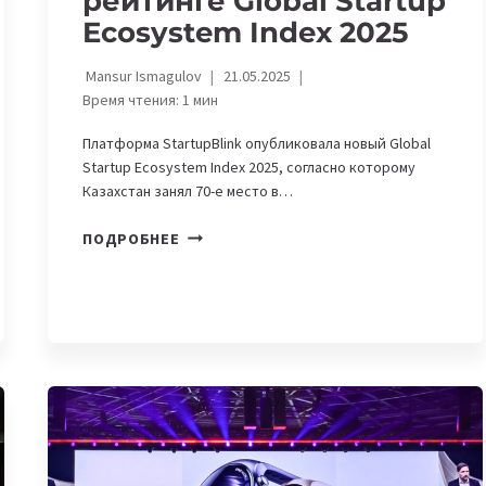
рейтинге Global Startup
Ecosystem Index 2025
Mansur Ismagulov
21.05.2025
Время чтения:
1
мин
Платформа StartupBlink опубликовала новый Global
Startup Ecosystem Index 2025, согласно которому
Казахстан занял 70-е место в…
КАЗАХСТАН
ПОДРОБНЕЕ
ЗАНЯЛ
70-
Е
МЕСТО
В
ГЛОБАЛЬНОМ
РЕЙТИНГЕ
GLOBAL
STARTUP
ECOSYSTEM