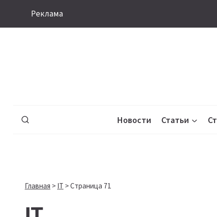
Перейти
Реклама
к
содержимому
Новости
Статьи
С
Главная
>
IT
>
Страница 71
IT