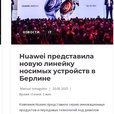
INDEX
2025
НОВОСТИ
IT
Huawei представила
новую линейку
носимых устройств в
Берлине
Mansur Ismagulov
20.05.2025
Время чтения:
1
мин
Компания Huawei представила серию инновационных
продуктов и передовых технологий под девизом