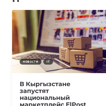
НОВОСТИ
IT
В Кыргызстане
запустят
национальный
маркетплейс ElPost