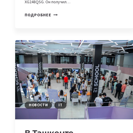
XG248QSG. Он получил…
ASUS
ПОДРОБНЕЕ
ПРЕДСТАВИЛ
СВЕРХБЫСТРЫЙ
ИГРОВОЙ
МОНИТОР
НА
COMPUTEX
2025
НОВОСТИ
IT