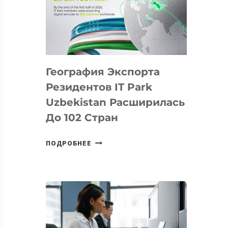
ПРЕДМЕТЫ
ПО
ИСКУССТВЕННОМУ
ИНТЕЛЛЕКТУ
География Экспорта
Резидентов IT Park
Uzbekistan Расширилась
До 102 Стран
ГЕОГРАФИЯ
ПОДРОБНЕЕ
ЭКСПОРТА
РЕЗИДЕНТОВ
IT
PARK
UZBEKISTAN
РАСШИРИЛАСЬ