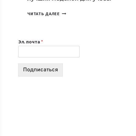
КАКОЙ
ЧИТАТЬ ДАЛЕЕ
НОУТБУК
ВЫБРАТЬ
К
Эл. почта
*
УЧЕБНОМУ
ГОДУ
2026:
10
Подписаться
ЛУЧШИХ
МОДЕЛЕЙ
ДЛЯ
УЧЕБЫ