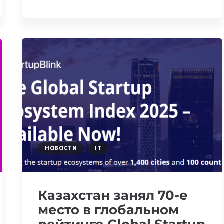
ПРЕДСТАВИЛА
BEAM
—
ИИ
ДЛЯ
ПЕРЕВОДА
РЕЧИ
В
РЕАЛЬНОМ
ВРЕМЕНИ
И
НЕ
ТОЛЬКО
НОВОСТИ
IT
Казахстан занял 70-е
место в глобальном