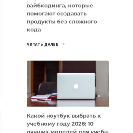
вайбкодинга, которые
помогают создавать
продукты без сложного
кода
7
ЧИТАТЬ ДАЛЕЕ
ПРИЛОЖЕНИЙ
ДЛЯ
ВАЙБКОДИНГА,
КОТОРЫЕ
ПОМОГАЮТ
СОЗДАВАТЬ
ПРОДУКТЫ
БЕЗ
СЛОЖНОГО
Какой ноутбук выбрать к
КОДА
учебному году 2026: 10
лучших моделей для учебы