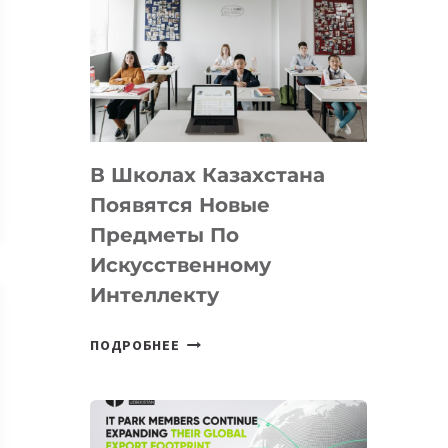
DEAL
VELOCITY
BY
MOST
—
МЕЖДУНАРОДНУЮ
ПРОГРАММУ
В Школах Казахстана
ДЛЯ
ТЕХНОЛОГИЧЕСКИХ
Появятся Новые
СТАРТАПОВ
Предметы По
Искусственному
Интеллекту
В
ПОДРОБНЕЕ
ШКОЛАХ
КАЗАХСТАНА
ПОЯВЯТСЯ
НОВЫЕ