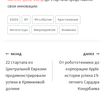
свои инновации.
Метки
#
2024
#
IT
#
It-события
#
достижения
записи:
#
итоги года
#
мероприятия
#
новинки
Навигация
НАЗАД
ДАЛЕЕ
по
22 стартапа из
От робототехники до
Центральной Евразии
корпорации Apple:
записям
продемонстрировали
история успеха 19-
успехи в Кремниевой
летнего Сардара
долине
Конурбаева