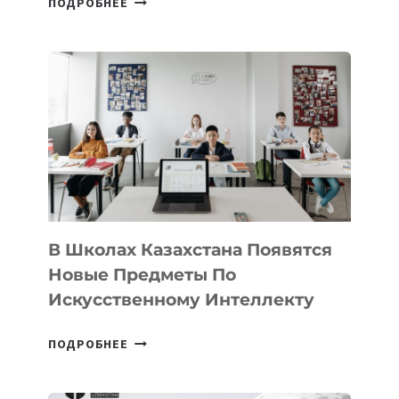
ПОДРОБНЕЕ
НАБОР
В
DEAL
VELOCITY
BY
MOST
—
МЕЖДУНАРОДНУЮ
ПРОГРАММУ
ДЛЯ
ТЕХНОЛОГИЧЕСКИХ
В Школах Казахстана Появятся
СТАРТАПОВ
Новые Предметы По
Искусственному Интеллекту
В
ПОДРОБНЕЕ
ШКОЛАХ
КАЗАХСТАНА