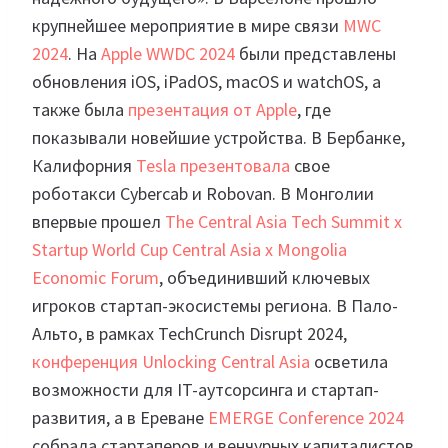
крупнейшее мероприятие в мире связи
MWC
2024
. На
Apple WWDC 2024
были представлены
обновления iOS, iPadOS, macOS и watchOS, а
также была
презентация от Apple
, где
показывали новейшие устройства. В Бербанке,
Калифорния
Tesla презентовала
свое
роботакси Cybercab и Robovan. В Монголии
впервые прошел
The Central Asia Tech Summit x
Startup World Cup Central Asia x Mongolia
Economic Forum
, объединивший ключевых
игроков стартап-экосистемы региона. В Пало-
Альто, в рамках TechCrunch Disrupt 2024,
конференция Unlocking Central Asia
осветила
возможности для IT-аутсорсинга и стартап-
развития, а в Ереване
EMERGE Conference 2024
собрала стартаперов и венчурных капиталистов