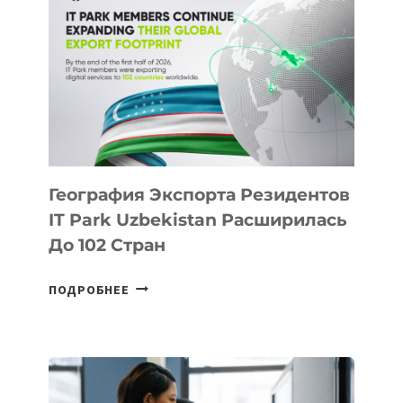
ПОЯВЯТСЯ
НОВЫЕ
ПРЕДМЕТЫ
ПО
ИСКУССТВЕННОМУ
ИНТЕЛЛЕКТУ
География Экспорта Резидентов
IT Park Uzbekistan Расширилась
До 102 Стран
ГЕОГРАФИЯ
ПОДРОБНЕЕ
ЭКСПОРТА
РЕЗИДЕНТОВ
IT
PARK
UZBEKISTAN