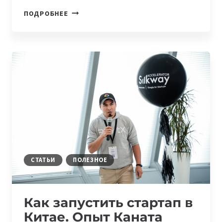
ЛАУРЕАТЫ
ПОДРОБНЕЕ
НОБЕЛЕВСКОЙ
И
ТЬЮРИНГОВСКОЙ
ПРЕМИЙ
ПРИНЯЛИ
УЧАСТИЕ
ВО
ВСЕМИРНОЙ
КОНФЕРЕНЦИИ
ПО
ИИ
В
ШАНХАЕ
СТАТЬИ
ПОЛЕЗНОЕ
Как запустить стартап в
Китае. Опыт Каната