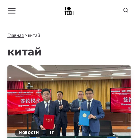
Перейти
к
содержимому
Главная
>
китай
китай
НОВОСТИ
IT