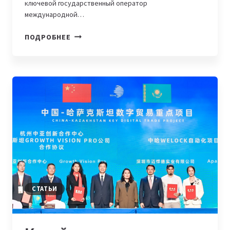
ключевой государственный оператор
международной…
ATASU
ПОДРОБНЕЕ
GROUP
И
КИТАЙСКИЙ
ГОСУДАРСТВЕННЫЙ
ЛОГИСТИЧЕСКИЙ
ОПЕРАТОР
СОЗДАЛИ
СОВМЕСТНОЕ
ПРЕДПРИЯТИЕ
ДЛЯ
РАЗВИТИЯ
ЕВРАЗИЙСКИХ
ТРАНСПОРТНЫХ
СТАТЬИ
КОРИДОРОВ