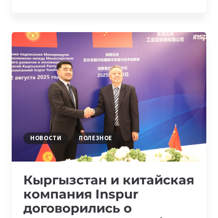
ПЕКИНЕ
ПРОШЛИ
ПЕРВЫЕ
ВСЕМИРНЫЕ
ИГРЫ
ГУМАНОИДОВ
С
УЧАСТИЕМ
БОЛЕЕ
500
РОБОТОВ
НОВОСТИ
ПОЛЕЗНОЕ
Кыргызстан и китайская
компания Inspur
договорились о