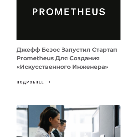
CODE
ДЛЯ
ПРОГРАММИРОВАНИЯ
НА
MACOS
И
LINUX
Джефф Безос Запустил Стартап
Prometheus Для Создания
«искусственного Инженера»
ДЖЕФФ
ПОДРОБНЕЕ
БЕЗОС
ЗАПУСТИЛ
СТАРТАП
PROMETHEUS
ДЛЯ
СОЗДАНИЯ
«ИСКУССТВЕННОГО