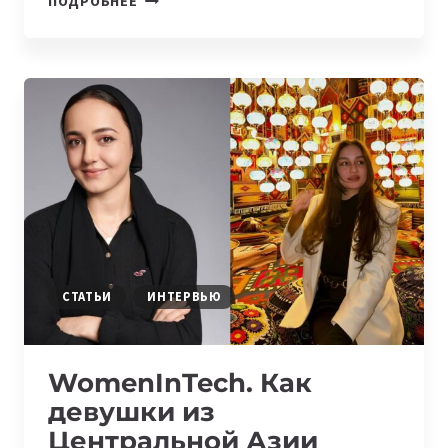
ПОДРОБНЕЕ
CALLING:
ОТКРЫТА
РЕГИСТРАЦИЯ
НА
ОНЛАЙН-
ПИТЧИНГ
СТАРТАПОВ
ЦЕНТРАЛЬНОЙ
ЕВРАЗИИ
ДЛЯ
КИТАЙСКИХ
VC
СТАТЬИ
ИНТЕРВЬЮ
WomenInTech. Как
девушки из
Центральной Азии