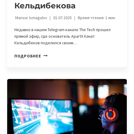
Кельдибекова
Mansur Ismagulov
01.07.2025
Время чтения:
1
мин
Недавно в нашем Telegram-канале The Tech прошел
прямой эфир, где основатель ApartX Канат
Кельдибеков поделился своим…
КАК
ПОДРОБНЕЕ
ЗАПУСТИТЬ
СТАРТАП
В
КИТАЕ.
ОПЫТ
КАНАТА
КЕЛЬДИБЕКОВА