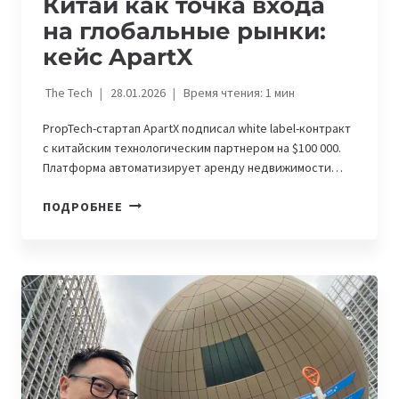
Китай как точка входа
на глобальные рынки:
кейс ApartX
The Tech
28.01.2026
Время чтения:
1
мин
PropTech-стартап ApartX подписал white label-контракт
с китайским технологическим партнером на $100 000.
Платформа автоматизирует аренду недвижимости…
КИТАЙ
ПОДРОБНЕЕ
КАК
ТОЧКА
ВХОДА
НА
ГЛОБАЛЬНЫЕ
РЫНКИ:
КЕЙС
APARTX