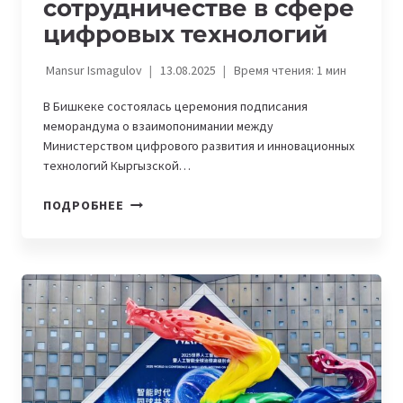
сотрудничестве в сфере
цифровых технологий
Mansur Ismagulov
13.08.2025
Время чтения:
1
мин
В Бишкеке состоялась церемония подписания
меморандума о взаимопонимании между
Министерством цифрового развития и инновационных
технологий Кыргызской…
КЫРГЫЗСТАН
ПОДРОБНЕЕ
И
КИТАЙСКАЯ
КОМПАНИЯ
INSPUR
ДОГОВОРИЛИСЬ
О
СОТРУДНИЧЕСТВЕ
В
СФЕРЕ