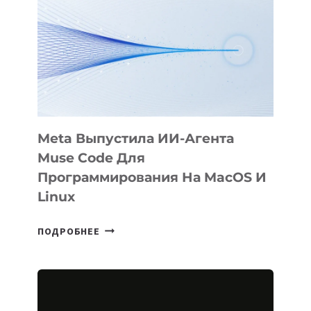
KÖK
BÖRÜ
НА
SIGGRAPH
2026
Meta Выпустила ИИ-Агента
Muse Code Для
Программирования На MacOS И
Linux
META
ПОДРОБНЕЕ
ВЫПУСТИЛА
ИИ-
АГЕНТА
MUSE