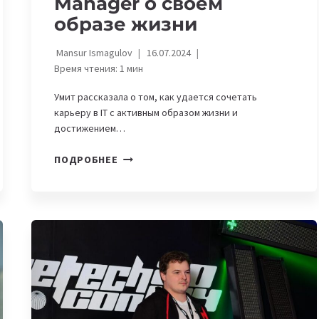
Manager о своем
образе жизни
Mansur Ismagulov
16.07.2024
Время чтения:
1
мин
Умит рассказала о том, как удается сочетать
карьеру в IT с активным образом жизни и
достижением…
«ПОДНЯЛАСЬ
ПОДРОБНЕЕ
ДО
БАЗОВОГО
ЛАГЕРЯ
ЭВЕРЕСТА»,
—
УМИТ
АЙТЖАНОВА,
IT
PROJECT