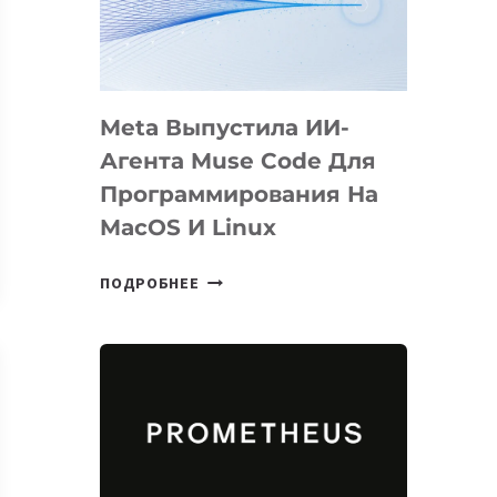
НА
SIGGRAPH
2026
Meta Выпустила ИИ-
Агента Muse Code Для
Программирования На
MacOS И Linux
META
ПОДРОБНЕЕ
ВЫПУСТИЛА
ИИ-
АГЕНТА
MUSE
CODE
ДЛЯ
ПРОГРАММИРОВАНИЯ