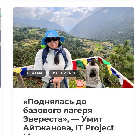
—
SENIOR
BUSINESS
INTELLIGENCE
ENGINEER
В
DATAART
О
СВОЕМ
ОБРАЗЕ
СТАТЬИ
ИНТЕРВЬЮ
ЖИЗНИ
«Поднялась до
базового лагеря
Эвереста», — Умит
Айтжанова, IT Project