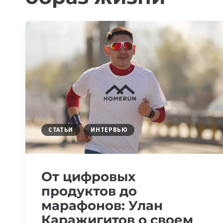
СТАТЬИ
ИНТЕРВЬЮ
От цифровых
продуктов до
марафонов: Улан
Каражигитов о своем