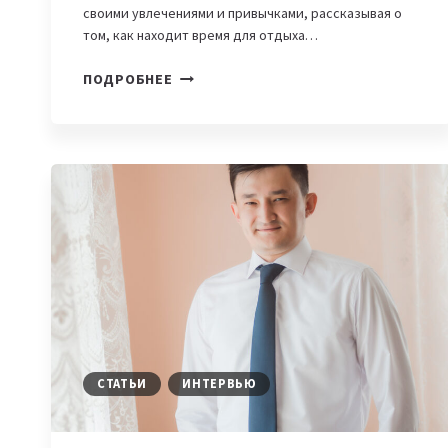
своими увлечениями и привычками, рассказывая о
том, как находит время для отдыха…
«ПУТЕШЕСТВИЯ
ПОДРОБНЕЕ
ЗАНИМАЮТ
ОГРОМНУЮ
ЧАСТЬ
МОЕЙ
ЖИЗНИ»,
—
МЕКАН
БАЙРЫЕВ,
APPLICATION
SECURITY
ENGINEER
О
СВОЕМ
СТАТЬИ
ИНТЕРВЬЮ
ОБРАЗЕ
ЖИЗНИ