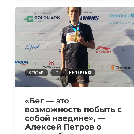
ДВИГАТЬСЯ
ВПЕРЕД,
ЛИБО
ТЯНЕТ
НАЗАД»,
—
ФАРРУХ
КУРБАНОВ
О
СВОЕМ
ОБРАЗЕ
СТАТЬИ
IT
ИНТЕРВЬЮ
ЖИЗНИ
«Бег — это
возможность побыть с
собой наедине», —
Алексей Петров о