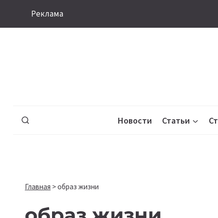
Перейти
Реклама
к
содержимому
Новости
Статьи
С
Главная
>
образ жизни
образ жизни