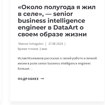
«Около полугода я жил
в селе», — senior
business intelligence
engineer в DataArt о
своем образе жизни
Mansur Ismagulov
27.08.2024
Время чтения:
2
мин
Ислам Искежанов рассказал о своей работе и личной
жизни в роли senior business intelligence engineer.
Больше…
«ОКОЛО
ПОДРОБНЕЕ
ПОЛУГОДА
Я
ЖИЛ
В
СЕЛЕ»,