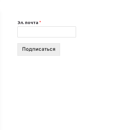
НОУТБУК
ВЫБРАТЬ
К
Эл. почта
*
УЧЕБНОМУ
ГОДУ
2026:
10
Подписаться
ЛУЧШИХ
МОДЕЛЕЙ
ДЛЯ
УЧЕБЫ