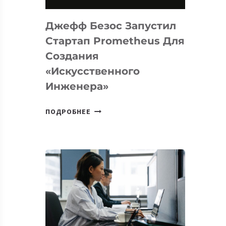
НА
MACOS
Джефф Безос Запустил
И
LINUX
Стартап Prometheus Для
Создания
«искусственного
Инженера»
ДЖЕФФ
ПОДРОБНЕЕ
БЕЗОС
ЗАПУСТИЛ
СТАРТАП
PROMETHEUS
ДЛЯ
СОЗДАНИЯ
«ИСКУССТВЕННОГО
ИНЖЕНЕРА»