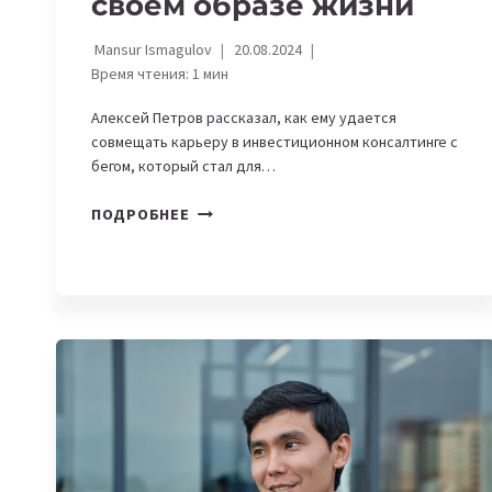
своем образе жизни
Mansur Ismagulov
20.08.2024
Время чтения:
1
мин
Алексей Петров рассказал, как ему удается
совмещать карьеру в инвестиционном консалтинге с
бегом, который стал для…
«БЕГ
ПОДРОБНЕЕ
—
ЭТО
ВОЗМОЖНОСТЬ
ПОБЫТЬ
С
СОБОЙ
НАЕДИНЕ»,
—
АЛЕКСЕЙ
ПЕТРОВ
О