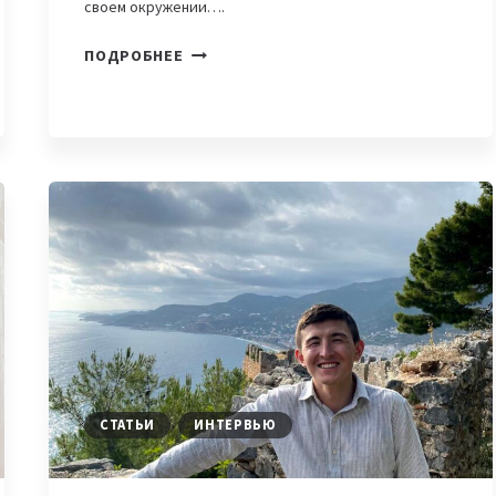
своем окружении….
«ИГРАЮ
ПОДРОБНЕЕ
ПРОФЕССИОНАЛЬНО
НА
СКРИПКЕ
И
ФОРТЕПИАНО»,
—
АМИРБЕК
НЕМАТИЛЛОЕВ
О
СВОЕМ
ОБРАЗЕ
ЖИЗНИ
СТАТЬИ
ИНТЕРВЬЮ