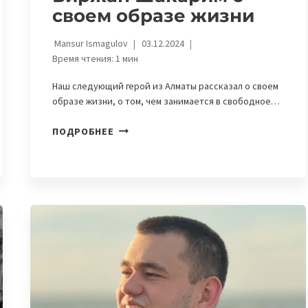
своем образе жизни
Mansur Ismagulov
03.12.2024
Время чтения:
1
мин
Наш следующий герой из Алматы рассказал о своем
образе жизни, о том, чем занимается в свободное…
«ДИСЦИПЛИНА
ПОДРОБНЕЕ
ДАЕТ
СВОБОДУ
И
ПОМОГАЕТ
БЫТЬ
ЭФФЕКТИВНЫМ»,
—
БИРЖАН
ШАКАРИМ
О
СВОЕМ