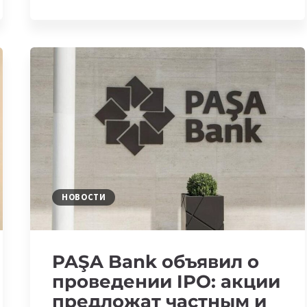
СТАРТАП
CLOPOS
ПОЛУЧИЛ
ИНВЕСТИЦИИ
ОТ
INMERGE
VENTURES
НОВОСТИ
PAŞA Bank объявил о
проведении IPO: акции
предложат частным и