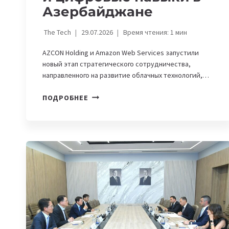
Азербайджане
The Tech
29.07.2026
Время чтения:
1
мин
AZCON Holding и Amazon Web Services запустили
новый этап стратегического сотрудничества,
направленного на развитие облачных технологий,…
AZCON
ПОДРОБНЕЕ
HOLDING
И
AWS
БУДУТ
РАЗВИВАТЬ
ОБЛАЧНЫЕ
СЕРВИСЫ,
ИИ
И
ЦИФРОВЫЕ
НАВЫКИ