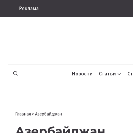
Перейти
Реклама
к
содержимому
Новости
Статьи
С
Главная
>
Азербайджан
Азербайджан