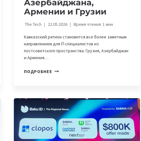
Азербайджана,
Армении и Грузии
The Tech
22.05.2026
Время чтения:
1
мин
Кавказский регион становится все более заметным
направлением для IT-специалистов из
постсоветского пространства. Грузия, Азербайджан
и Армения…
РАБОТА
ПОДРОБНЕЕ
В
IT:
ПОДБОРКА
ВАКАНСИЙ
ИЗ
АЗЕРБАЙДЖАНА,
АРМЕНИИ
И
ГРУЗИИ