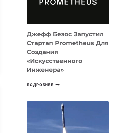
ДЛЯ
ПРОГРАММИРОВАНИЯ
НА
MACOS
Джефф Безос Запустил
И
LINUX
Стартап Prometheus Для
Создания
«искусственного
Инженера»
ДЖЕФФ
ПОДРОБНЕЕ
БЕЗОС
ЗАПУСТИЛ
СТАРТАП
PROMETHEUS
ДЛЯ
СОЗДАНИЯ