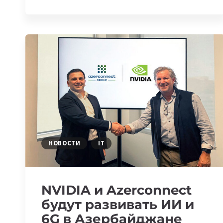
ПРОГРАММИСТОВ
ИЗ
АЗЕРБАЙДЖАНА,
КОТОРЫЕ
РАБОТАЮТ
В
КОМПАНИЯХ
МЕЧТЫ
НОВОСТИ
IT
NVIDIA и Azerconnect
будут развивать ИИ и
6G в Азербайджане