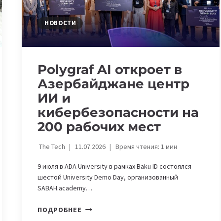
НОВОСТИ
Polygraf AI откроет в
Азербайджане центр
ИИ и
кибербезопасности на
200 рабочих мест
The Tech
11.07.2026
Время чтения:
1
мин
9 июля в ADA University в рамках Baku ID состоялся
шестой University Demo Day, организованный
SABAH.academy…
POLYGRAF
ПОДРОБНЕЕ
AI