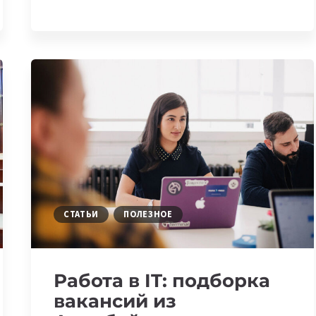
ОТКРОЕТ
В
АЗЕРБАЙДЖАНЕ
ЦЕНТР
ИИ
И
КИБЕРБЕЗОПАСНОСТИ
НА
200
РАБОЧИХ
МЕСТ
СТАТЬИ
ПОЛЕЗНОЕ
Работа в IT: подборка
вакансий из