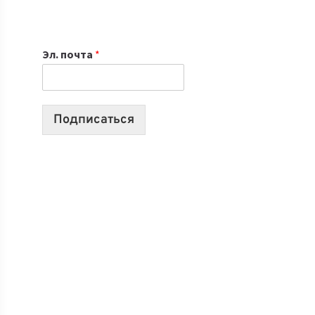
ИЮЛЯ:
9
ВЫПУСКОВ
Эл. почта
*
О
ТЕХНОЛОГИЯХ,
ИИ-
АГЕНТАХ
Подписаться
И
СТАРТАПАХ