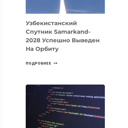
«ИСКУССТВЕННОГО
ИНЖЕНЕРА»
Узбекистанский
Спутник Samarkand-
2028 Успешно Выведен
На Орбиту
УЗБЕКИСТАНСКИЙ
ПОДРОБНЕЕ
СПУТНИК
SAMARKAND-
2028
УСПЕШНО
ВЫВЕДЕН
НА
ОРБИТУ