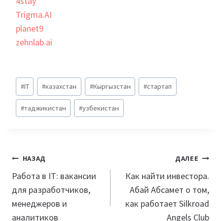
4stay
Trigma.AI
planet9
zehnlab.ai
Метки
#
IT
#
казахстан
#
Кыргызстан
#
стартап
записи:
#
таджикистан
#
узбекистан
Навигация
НАЗАД
ДАЛЕЕ
по
Работа в IT: вакансии
Как найти инвестора.
для разработчиков,
Абай Абсамет о том,
записям
менеджеров и
как работает Silkroad
аналитиков
Angels Club