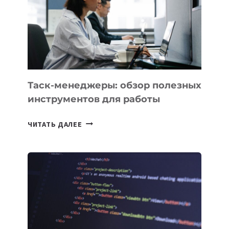
3
ЗАДАЧИ
ЕМУ
МОЖНО
ПОРУЧИТЬ
УЖЕ
СЕГОДНЯ
Таск-менеджеры: обзор полезных
инструментов для работы
ТАСК-
ЧИТАТЬ ДАЛЕЕ
МЕНЕДЖЕРЫ:
ОБЗОР
ПОЛЕЗНЫХ
ИНСТРУМЕНТОВ
ДЛЯ
РАБОТЫ