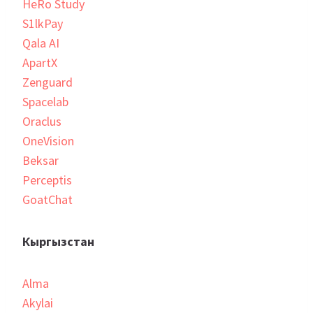
HeRo Study
S1lkPay
Qala AI
ApartX
Zenguard
Spacelab
Oraclus
OneVision
Beksar
Perceptis
GoatChat
Кыргызстан
Alma
Akylai