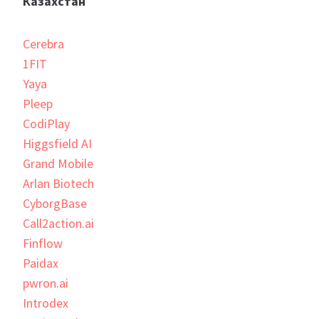
Казахстан
Cerebra
1FIT
Yaya
Pleep
CodiPlay
Higgsfield AI
Grand Mobile
Arlan Biotech
CyborgBase
Call2action.ai
Finflow
Paidax
pwron.ai
Introdex