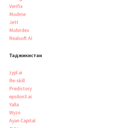
Verifix
Modme
Jett
Mohirdev
Realsoft AI
Таджикистан
zypl.ai
Re-skill
Predictory
epsilon3.ai
Yalla
Wyzo
Ayan Capital