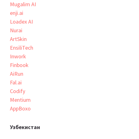
Mugalim AI
enji.ai
Loadex AI
Nurai
ArtSkin
EnsiliTech
Inwork
Finbook
AiRun
Fal.ai
Codify
Mentium
AppBoxo
Узбекистан