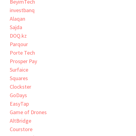
BeyimTech
investbanq
Alaqan
Sajda
DOQ.kz
Parqour
Porte Tech
Prosper Pay
Surfaice
Squares
Clockster
GoDays
EasyTap
Game of Drones
AltBridge
Courstore